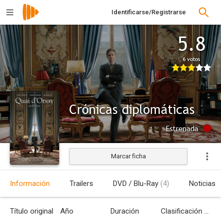
Identificarse/Registrarse
5.8
6 votos
Crónicas diplomáticas
Estrenada
Marcar ficha
Información
Trailers
DVD / Blu-Ray
(4)
Noticias
Título original
Año
Duración
Clasificación por edades