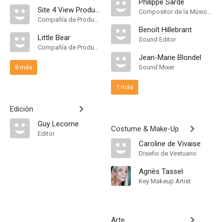
Philippe Sarde
Site 4 View Productions
Compositor de la Música Original
Compañía de Produccion
Benoît Hillebrant
Little Bear
Sound Editor
Compañía de Produccion
Jean-Marie Blondel
8 más
Sound Mixer
1 más
Edición
Guy Lecorne
Costume & Make-Up
Editor
Caroline de Vivaise
Diseño de Vestuario
Agnès Tassel
Key Makeup Artist
Arte