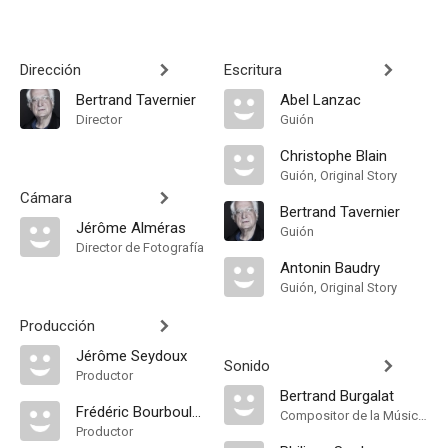
Dirección
Escritura
Bertrand Tavernier
Abel Lanzac
Director
Guión
Christophe Blain
Guión, Original Story
Cámara
Bertrand Tavernier
Jérôme Alméras
Guión
Director de Fotografía
Antonin Baudry
Guión, Original Story
Producción
Jérôme Seydoux
Sonido
Productor
Bertrand Burgalat
Frédéric Bourboulon
Compositor de la Música Original
Productor