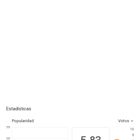
Estadísticas
Popularidad
Votos
???
10
9
???