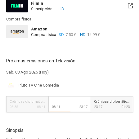
Filmin
Suscripción:
HD
Disponible hasta el Jue, 31 Dic 2026 (Quedan 4 meses)
Compra física
Amazon
Compra física:
SD
7.50 €
HD
14.99 €
Próximas emisiones en Televisión
Sab, 08 Ago 2026 (Hoy)
Pluto TV Cine Comedia
Crónicas diplomáticas
Crónicas diplomáticas
06:35
08:41
08:41
23:17
23:17
01:23
Sinopsis