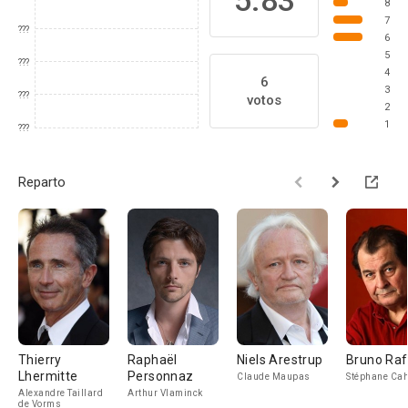
5.83
8
7
???
6
5
???
4
6
3
???
votos
2
1
???
Reparto
Thierry
Raphaël
Niels Arestrup
Bruno Raff
Lhermitte
Personnaz
Claude Maupas
Stéphane Cah
Alexandre Taillard
Arthur Vlaminck
de Vorms