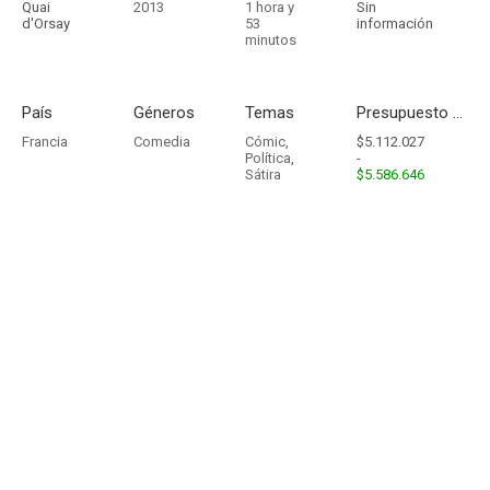
Quai
2013
1 hora y
Sin
d'Orsay
53
información
minutos
País
Géneros
Temas
Presupuesto - Ingresos
Francia
Comedia
Cómic
,
$5.112.027
Política
,
-
Sátira
$5.586.646