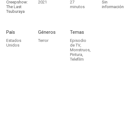
Creepshow:
2021
27
Sin
The Last
minutos
información
Tsuburaya
País
Géneros
Temas
Estados
Terror
Episodio
Unidos
de TV
,
Monstruos
,
Pintura
,
Telefilm