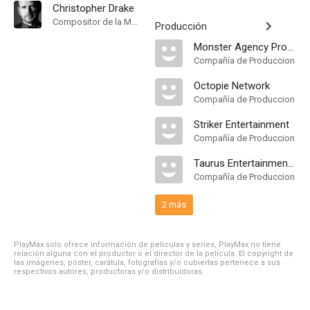
Christopher Drake
Compositor de la Música Original
Producción
Monster Agency Productions
Compañía de Produccion
Octopie Network
Compañía de Produccion
Striker Entertainment
Compañía de Produccion
Taurus Entertainment Company
Compañía de Produccion
2 más
PlayMax solo ofrece información de películas y series, PlayMax no tiene
relación alguna con el productor o el director de la película. El copyright de
las imágenes, póster, carátula, fotografías y/o cubiertas pertenece a sus
respectivos autores, productoras y/o distribuidoras.