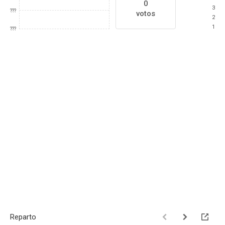
0
3
???
votos
2
1
???
Reparto