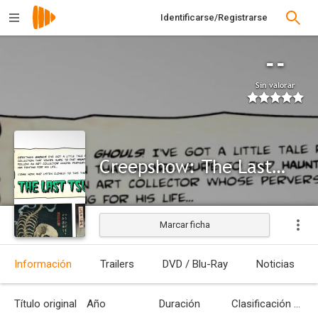
Identificarse/Registrarse
--
Sin valorar
Creepshow: The Last Tsuburaya
Marcar ficha
Información
Trailers
DVD / Blu-Ray
Noticias
Título original
Año
Duración
Clasificación por edades