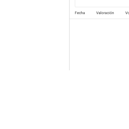
No odiarás
Fecha
Valoración
V
5.4
Berberian Sound Studio
--