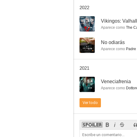
Veneciafrenia
2022
7.9
8.0
Vikingos: Valhal
Aparece como
The Ca
--
No odiarás
Aparece como
Padre 
2021
Coco Chanel
5.4
Veneciafrenia
6.5
Aparece como
Dottor
Ver todo