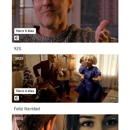
Hace 6 días
92%
2023
--
Hace 6 días
Feliz Navidad
2012
--