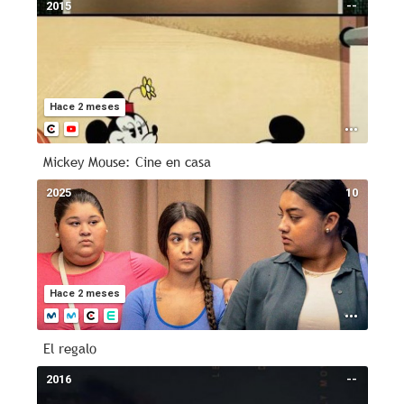
2015
--
Hace 2 meses
Mickey Mouse: Cine en casa
2025
10
Hace 2 meses
El regalo
2016
--