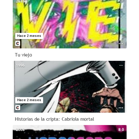
2015
--
Hace 2 meses
Tu viejo
1996
--
Hace 2 meses
Historias de la cripta: Cabriola mortal
2008
8.0