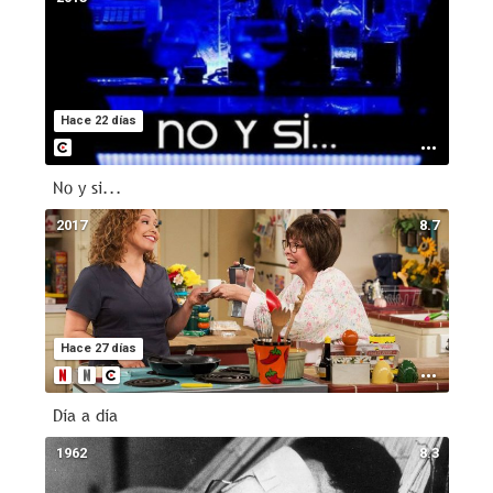
Hace 22 días
No y si...
2017
8.7
Hace 27 días
Día a día
1962
8.3