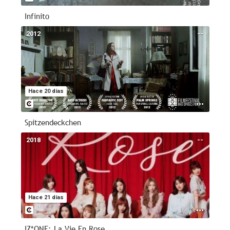
Infinito
2012
--
Hace 20 días
Spitzendeckchen
2018
--
Hace 21 días
IZ*ONE: La Vie En Rose