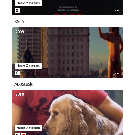
Hace 2 meses
3665
2009
--
Hace 2 meses
Apostasía
2010
--
Hace 2 meses