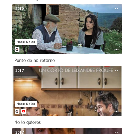
2010
--
Hace 6 días
Punto de no retorno
2017
--
Hace 6 días
No lo quieres
2017
--