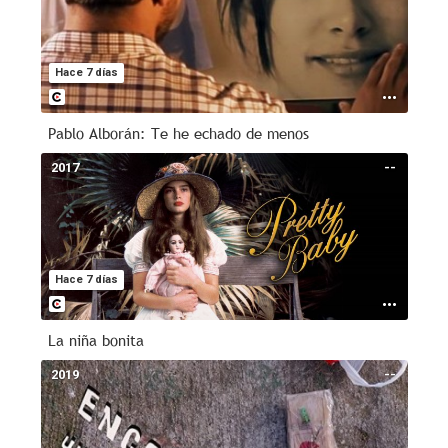
Hace 7 días
Pablo Alborán: Te he echado de menos
2017
--
Hace 7 días
La niña bonita
2019
--