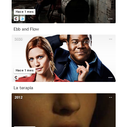
Hace 1 mes
Ebb and Flow
2020
--
Hace 1 mes
La terapia
2012
--