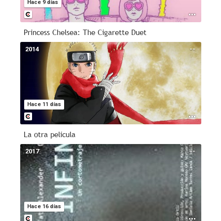
Hace 9 días
Princess Chelsea: The Cigarette Duet
2014
--
Hace 11 días
La otra película
2017
--
Hace 16 días