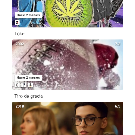
Hace 2 meses
Toke
2002
7.3
Hace 2 meses
Tiro de gracia
2018
6.5