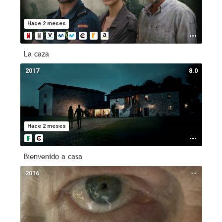
Hace 2 meses
La caza
2017
8.0
Hace 2 meses
Bienvenido a casa
2016
--