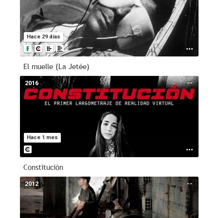
Hace 29 días
El muelle (La Jetée)
2016
--
Hace 1 mes
Constitución
2012
--