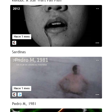
Kenobi: A Star Wars Fan Film
2012
--
Hace 1 mes
Sardinas
2015
--
Hace 1 mes
Pedro M, 1981