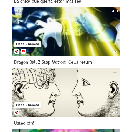
La chica que quería estar más fea
2013
4.8
Hace 2 meses
Dragon Ball Z Stop Motion: Cell's return
2021
--
Hace 2 meses
Usted dirá