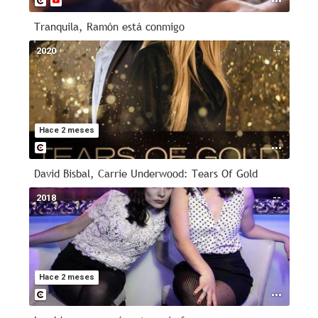
Tranquila, Ramón está conmigo
2020
--
Hace 2 meses
David Bisbal, Carrie Underwood: Tears Of Gold
2018
--
Hace 2 meses