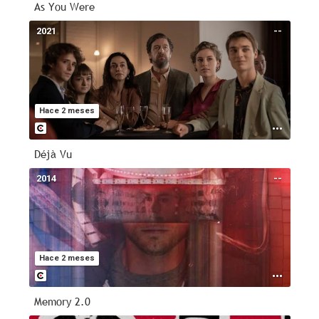
As You Were
2021
--
Hace 2 meses
Déjà Vu
2014
--
Hace 2 meses
Memory 2.0