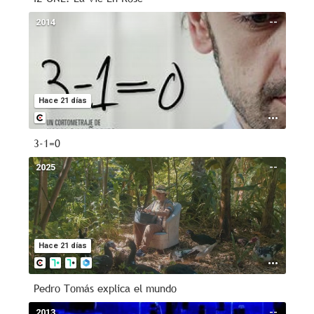
2014
--
Hace 21 días
3-1=0
2025
--
Hace 21 días
Pedro Tomás explica el mundo
2013
--