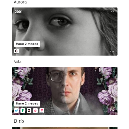
Aurora
2001
--
Hace 2 meses
Sola
2013
--
Hace 2 meses
El tío