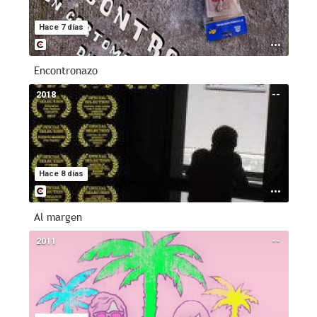
Hace 7 días
Encontronazo
2018
--
Hace 8 días
Al margen
2011
--