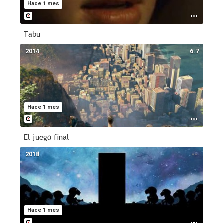
Hace 1 mes
Tabu
2014
6.7
Hace 1 mes
El juego final
2018
--
Hace 1 mes