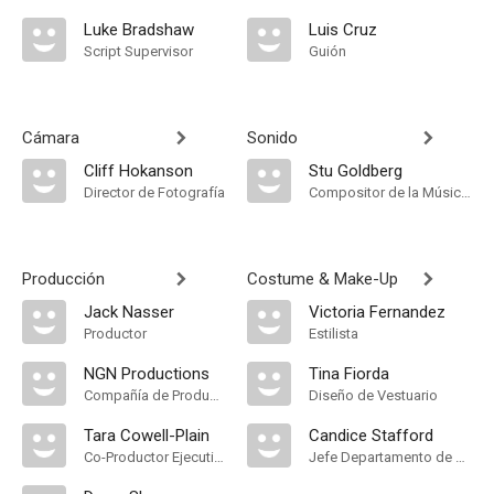
Luke Bradshaw
Luis Cruz
Script Supervisor
Guión
Cámara
Sonido
Cliff Hokanson
Stu Goldberg
Director de Fotografía
Compositor de la Música Original, Música
Producción
Costume & Make-Up
Jack Nasser
Victoria Fernandez
Productor
Estilista
NGN Productions
Tina Fiorda
Compañía de Produccion
Diseño de Vestuario
Tara Cowell-Plain
Candice Stafford
Co-Productor Ejecutivo
Jefe Departamento de Maquillaje