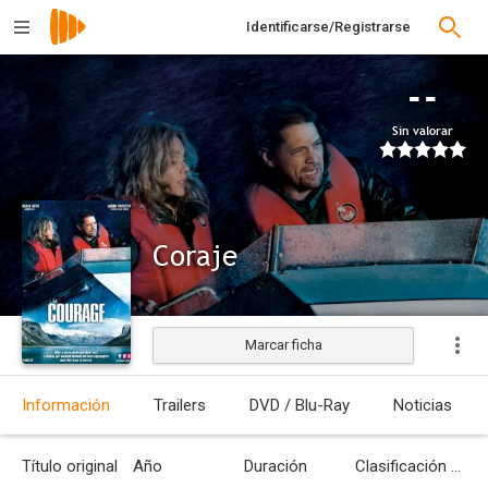
Identificarse/Registrarse
--
Sin valorar
Coraje
Marcar ficha
Estrenada
Información
Trailers
DVD / Blu-Ray
Noticias
Título original
Año
Duración
Clasificación por edades