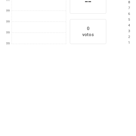
--
???
8
7
???
6
5
???
4
0
3
???
votos
2
1
???