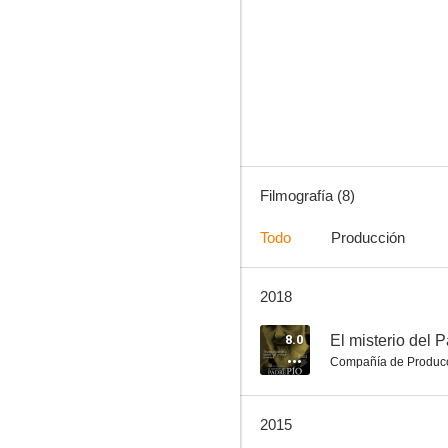
No desearás la mujer del vecino
--
Filmografía (8)
Todo
Producción
2018
Dry martini (Buñuelino cocktail)
8.0
El misterio del 
Compañía de Produc
2015