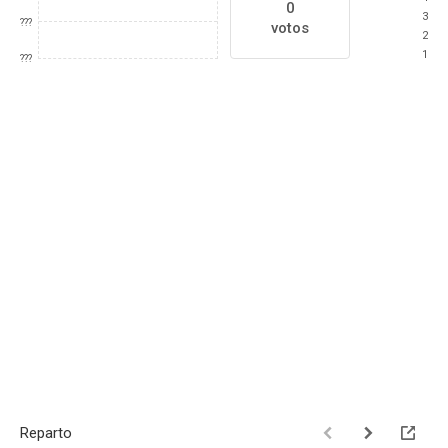
0
3
???
votos
2
1
???
Reparto