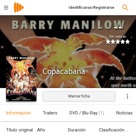
Identificarse/Registrarse
--
Sin valorar
Copacabana
Marcar ficha
Información
Trailers
DVD / Blu-Ray
(1)
Noticias
Título original
Año
Duración
Clasificación por edades