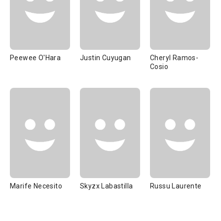
Peewee O'Hara
Justin Cuyugan
Cheryl Ramos-
Cosio
Marife Necesito
Skyzx Labastilla
Russu Laurente