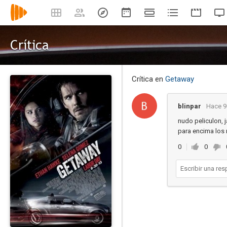
Crítica
Crítica en
Getaway
blinpar
Hace 9
nudo peliculon, j
para encima los 
0
0