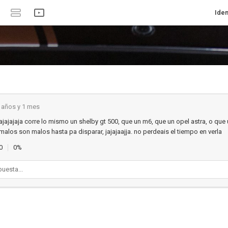
Iden
 años y 1 mes
ajajajaja corre lo mismo un shelby gt 500, que un m6, que un opel astra, o que
malos son malos hasta pa disparar, jajajaajja. no perdeais el tiempo en verla
0
0%