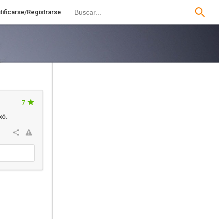
tificarse/Registrarse
7
xó.