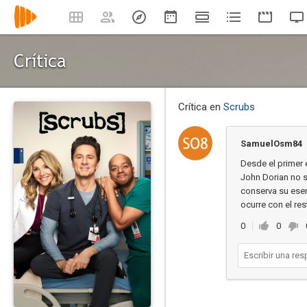
Crítica
Crítica en
Scrubs
SamuelOsm84
Desde el primer 
John Dorian no s
conserva su esen
ocurre con el res
0
0