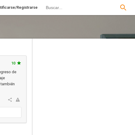
tificarse/Registrarse
10
regreso de
aje
e también