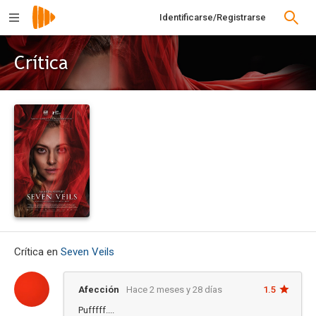
Identificarse/Registrarse
Crítica
Crítica en
Seven Veils
Afección
Hace 2 meses y 28 días
1.5
Pufffff....