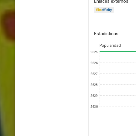
Enlaces externos
Estadísticas
Popularidad
2625
2626
2627
2628
2629
2630