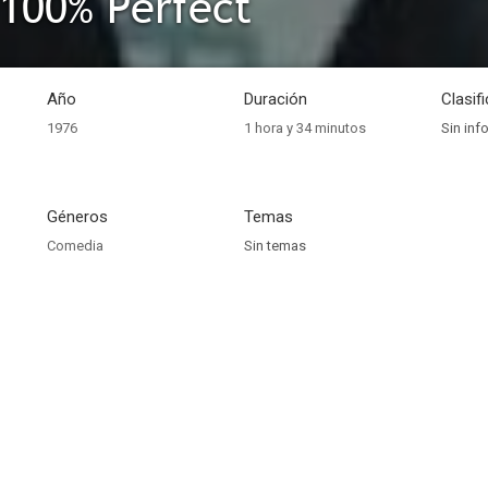
100% Perfect
Año
Duración
Clasif
1976
1 hora y 34 minutos
Sin inf
Géneros
Temas
Comedia
Sin temas