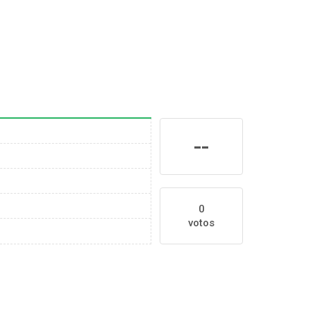
--
0
votos