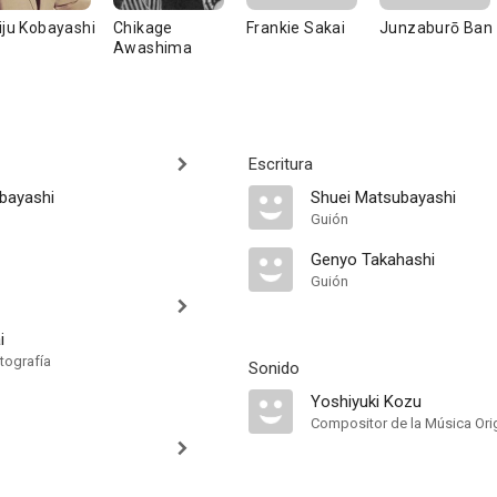
iju Kobayashi
Chikage
Frankie Sakai
Junzaburō Ban
Awashima
Escritura
bayashi
Shuei Matsubayashi
Guión
Genyo Takahashi
Guión
i
tografía
Sonido
Yoshiyuki Kozu
Compositor de la Música Orig