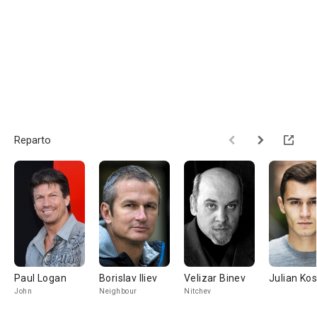
Reparto
Paul Logan
Borislav Iliev
Velizar Binev
Julian Ko
John
Neighbour
Nitchev