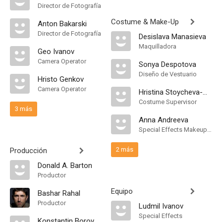
Director de Fotografía
Costume & Make-Up
Anton Bakarski
Director de Fotografía
Desislava Manasieva
Maquilladora
Geo Ivanov
Camera Operator
Sonya Despotova
Diseño de Vestuario
Hristo Genkov
Camera Operator
Hristina Stoycheva-Mikovska
Costume Supervisor
3 más
Anna Andreeva
Special Effects Makeup Artist
2 más
Producción
Donald A. Barton
Productor
Equipo
Bashar Rahal
Productor
Ludmil Ivanov
Special Effects
Konstantin Borov