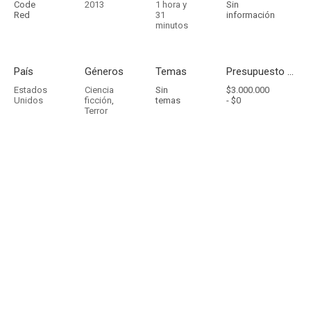
Code
2013
1 hora y
Sin
Red
31
información
minutos
País
Géneros
Temas
Presupuesto - Ingresos
Estados
Ciencia
Sin
$3.000.000
Unidos
ficción
,
temas
-
$0
Terror