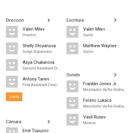
Dirección
Escritura
Valeri Milev
Valeri Milev
Director
Guión
Shelly Stoyanova
Matthew Waynee
Script Supervisor
Guión
Asya Chakarova
Second Assistant Director
Sonido
Antony Tanev
Franklin Jones Jr.
First Assistant Director
Mezclador de Re-Grabación de Sonido
1 más
Ferenc Lukács
Mezclador de Re-Grabación de Sonido
Vasil Rusev
Cámara
Música
Emil Topuzov