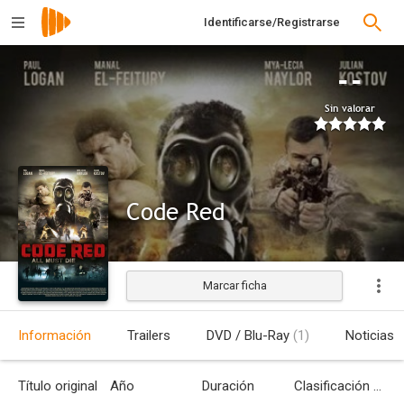
Identificarse/Registrarse
--
Sin valorar
Code Red
Marcar ficha
Estrenada
Información
Trailers
DVD / Blu-Ray
(1)
Noticias
Título original
Año
Duración
Clasificación por edades