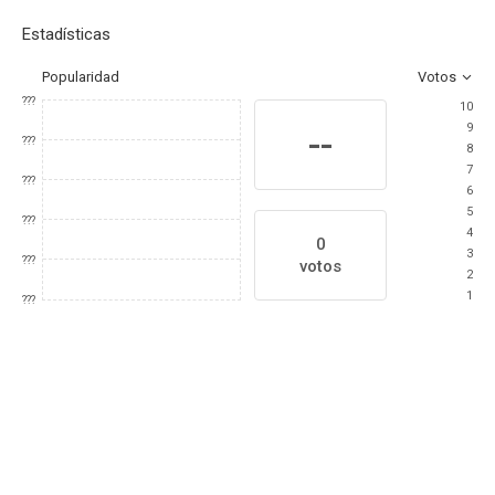
Estadísticas
Popularidad
Votos
???
10
9
--
???
8
7
???
6
5
???
4
0
3
???
votos
2
1
???