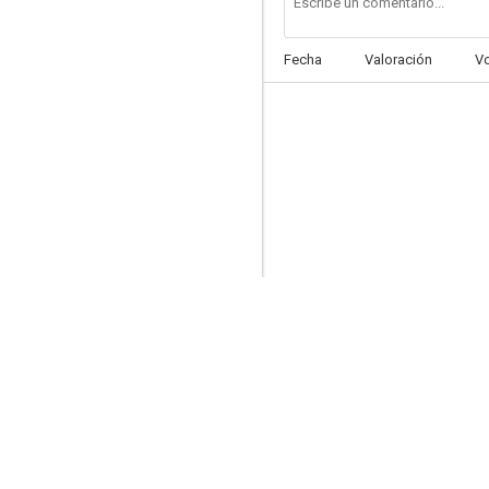
Fecha
Valoración
V
Le pion
--
Trop c'est trop
--