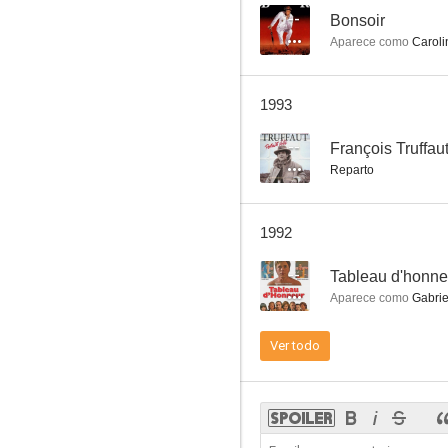
--
Bonsoir
Aparece como
Caroli
Monte bajo
1993
--
--
François Truffau
Reparto
1992
--
Tableau d'honne
Aparece como
Gabrie
Le bahut va craquer
Ver todo
--