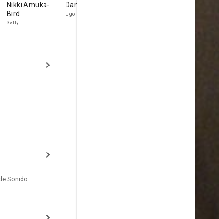
Nikki Amuka-
Danny Sapani
Jude
Joke Silva
Bird
Akuwudike
Ugo
Lady Maryam
Sally
Richard
de Sonido