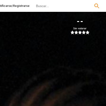
tificarse/Registrarse
--
Sin valorar