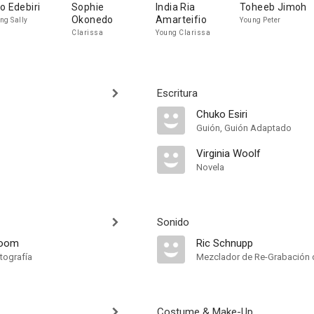
o Edebiri
Sophie
India Ria
Toheeb Jimoh
Okonedo
Amarteifio
ng Sally
Young Peter
Clarissa
Young Clarissa
Escritura
Chuko Esiri
Guión, Guión Adaptado
Virginia Woolf
Novela
Sonido
loom
Ric Schnupp
tografía
Mezclador de Re-Grabación 
Costume & Make-Up