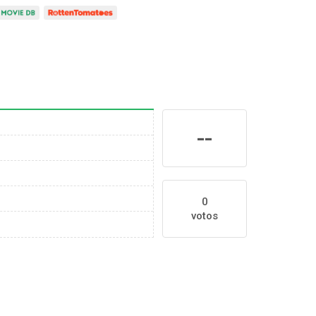
--
0
votos