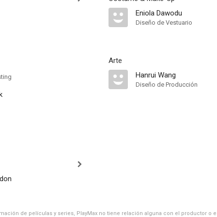
Eniola Dawodu
Diseño de Vestuario
Arte
Hanrui Wang
sting
Diseño de Producción
k
ndon
ación de películas y series, PlayMax no tiene relación alguna con el productor o el d