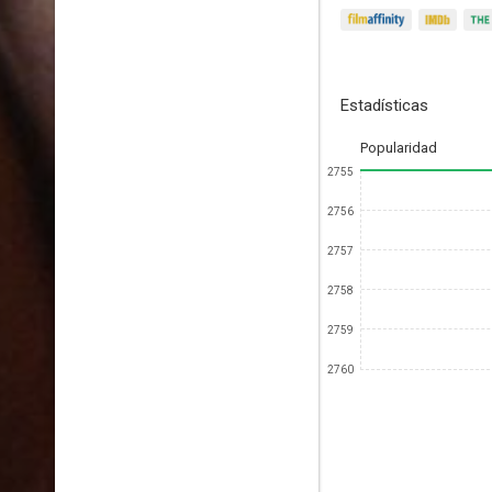
Estadísticas
Popularidad
2755
2756
2757
2758
2759
2760