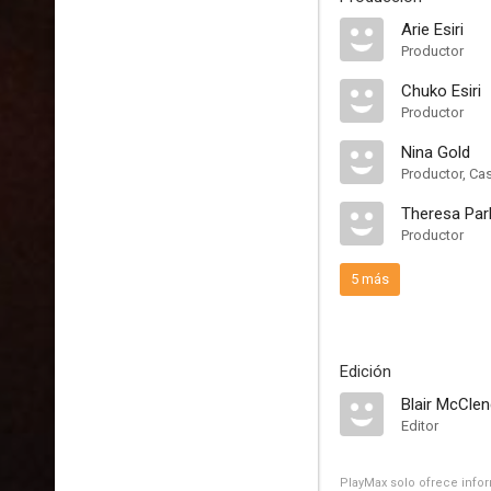
Arie Esiri
Productor
Chuko Esiri
Productor
Nina Gold
Productor, Ca
Theresa Par
Productor
5 más
Edición
Blair McCle
Editor
PlayMax solo ofrece inform