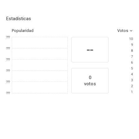
Estadísticas
Popularidad
Votos
???
10
9
--
???
8
7
???
6
5
???
4
0
3
???
votos
2
1
???