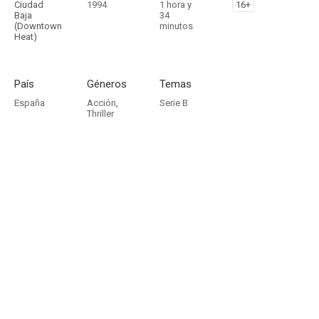
Ciudad
1994
1 hora y
16+
Baja
34
(Downtown
minutos
Heat)
País
Géneros
Temas
España
Acción
,
Serie B
Thriller