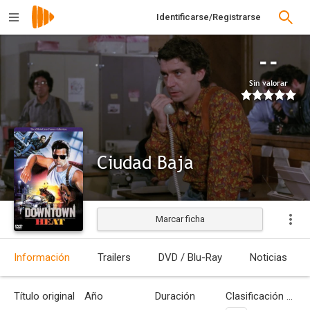
Identificarse/Registrarse
--
Sin valorar
Ciudad Baja
Marcar ficha
Estrenada
Información
Trailers
DVD / Blu-Ray
Noticias
Título original
Año
Duración
Clasificación por edades