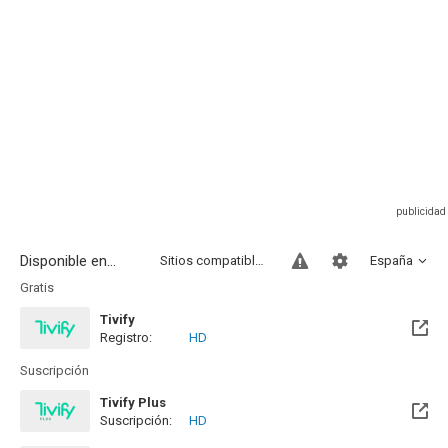
Disponible en...
Sitios compatibles
España
Gratis
Tivify
Registro:
HD
Disponible hasta el Mié, 22 Mar 2028 (Queda 1 año)
Suscripción
Tivify Plus
Suscripción:
HD
Disponible hasta el Mié, 22 Mar 2028 (Queda 1 año)