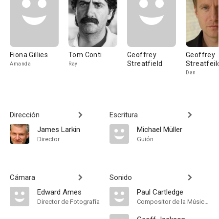
Fiona Gillies
Tom Conti
Geoffrey
Geoffrey
Streatfield
Streatfeil
Amanda
Ray
Dan
Dirección
Escritura
James Larkin
Michael Müller
Director
Guión
Cámara
Sonido
Edward Ames
Paul Cartledge
Director de Fotografía
Compositor de la Música Original