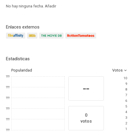
No hay ninguna fecha.
Añadir
Enlaces externos
Estadísticas
Popularidad
Votos
???
10
9
--
???
8
7
???
6
5
???
4
0
3
???
votos
2
1
???