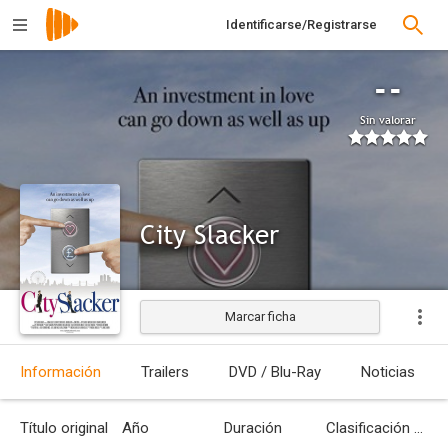
Identificarse/Registrarse
--
Sin valorar
City Slacker
Marcar ficha
Estrenada
Información
Trailers
DVD / Blu-Ray
Noticias
Título original
Año
Duración
Clasificación por edades