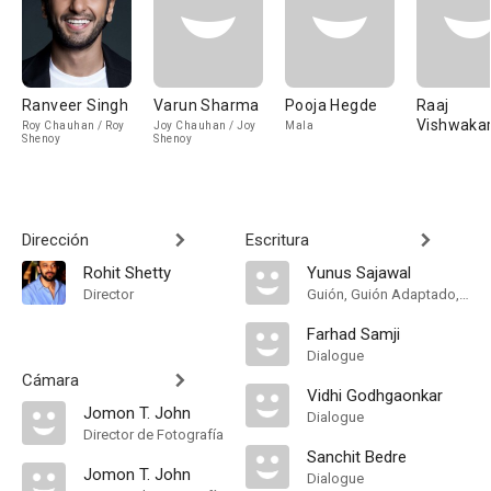
Ranveer Singh
Varun Sharma
Pooja Hegde
Raaj
Vishwaka
Roy Chauhan / Roy
Joy Chauhan / Joy
Mala
Shenoy
Shenoy
Dirección
Escritura
Rohit Shetty
Yunus Sajawal
Director
Guión, Guión Adaptado, Adaptation
Farhad Samji
Dialogue
Cámara
Vidhi Godhgaonkar
Jomon T. John
Dialogue
Director de Fotografía
Sanchit Bedre
Jomon T. John
Dialogue