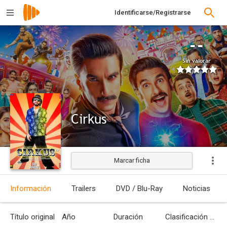
Identificarse/Registrarse
--
Sin valorar
Cirkus
Marcar ficha
Estrenada
Información
Trailers
DVD / Blu-Ray
Noticias
Título original
Año
Duración
Clasificación por edades