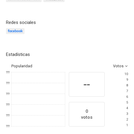
Redes sociales
Estadísticas
Popularidad
Votos
???
10
9
--
???
8
7
???
6
5
???
4
0
3
???
votos
2
1
???