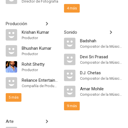
Director de Fotografía
4 más
Producción
Krishan Kumar
Sonido
Productor
Badshah
Compositor de la Música Original, Música, Playback Singer
Bhushan Kumar
Productor
Devi Sri Prasad
Compositor de la Música Original
Rohit Shetty
Productor
D.J. Chetas
Compositor de la Música Original
Reliance Entertainment
Compañía de Produccion
Amar Mohile
Compositor de la Música Original
5 más
9 más
Arte