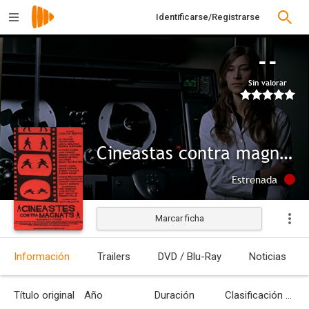
Identificarse/Registrarse
--
Sin valorar
Cineastas contra magnates
Estrenada
Marcar ficha
Información
Trailers
DVD / Blu-Ray
Noticias
Título original
Año
Duración
Clasificación por edades