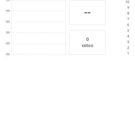
???
10
9
--
???
8
7
???
6
5
???
4
0
3
???
votos
2
1
???