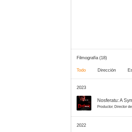
Escuela de novatos 2: Desparrame a babor
--
Filmografía (18)
Todo
Dirección
Es
2023
It's So Easy and Other Lies
--
Nosferatu: A Sy
Productor
,
Director de
2022