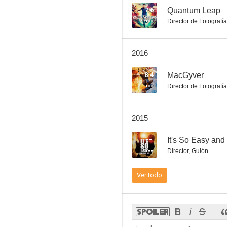
7.6
Quantum Leap
Director de Fotografía
2016
8.4
MacGyver
Director de Fotografía
2015
--
It's So Easy and
Director
,
Guión
Ver todo