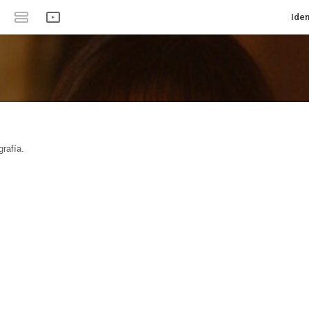
Iden
rafía.