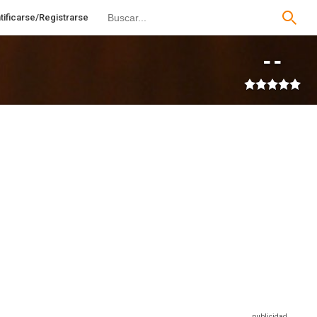
tificarse/Registrarse
--