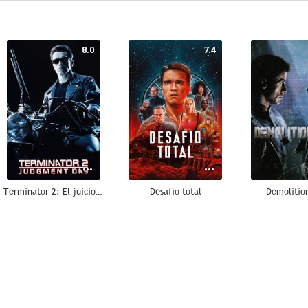
8.0
7.4
Terminator 2: El juicio final
Desafío total
Demolitio
7.9
7.6