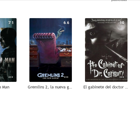
7.1
6.6
10
n Man
Gremlins 2, la nueva generación
El gabinete del doctor Caligari
7.0
6.3
--