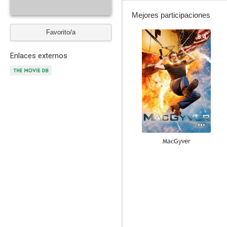
Mejores participaciones
Favorito/a
8.4
Enlaces externos
MacGyver
8.5