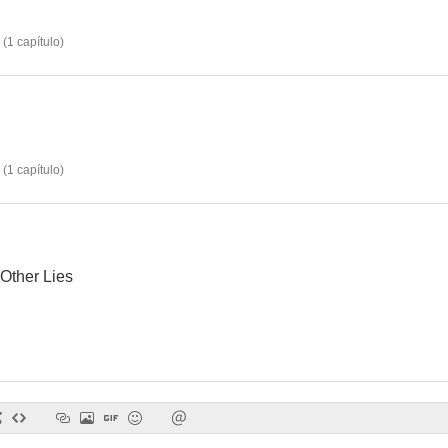
(
1
capítulo
)
(
1
capítulo
)
 Other Lies