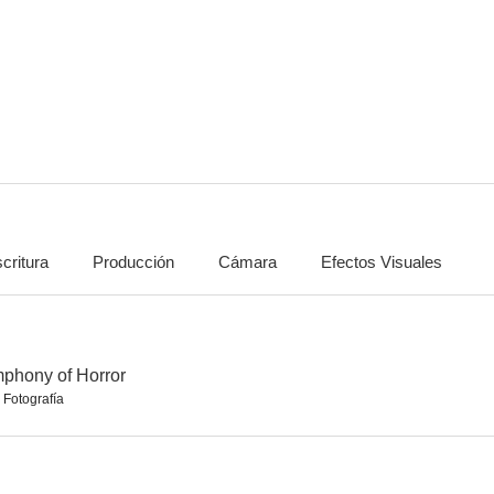
Trece días (13 días)
Quantum Leap
El mago de
--
--
critura
Producción
Cámara
Efectos Visuales
Bruno Mars: The Lazy Song
Cougar Club
Día de los 
mphony of Horror
 Fotografía