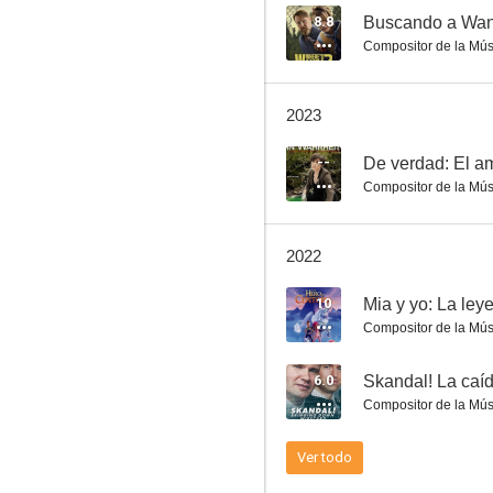
8.8
Buscando a Wa
Compositor de la Mús
Buscando a Wanda
2023
7.5
--
De verdad: El a
Compositor de la Mús
2022
10
Mia y yo: La le
Compositor de la Mús
Susurros de primavera
6.0
Skandal! La caí
6.4
Compositor de la Mús
Ver todo