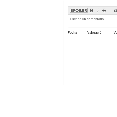
La casa de los cocodrilos
Fecha
Valoración
V
6.0
Vacaciones con papá
5.0