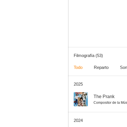
Retorno a Fruhling
10
Filmografía (53)
Todo
Reparto
Son
2025
Sentimientos de primavera
8.8
--
The Prank
Compositor de la Mús
2024