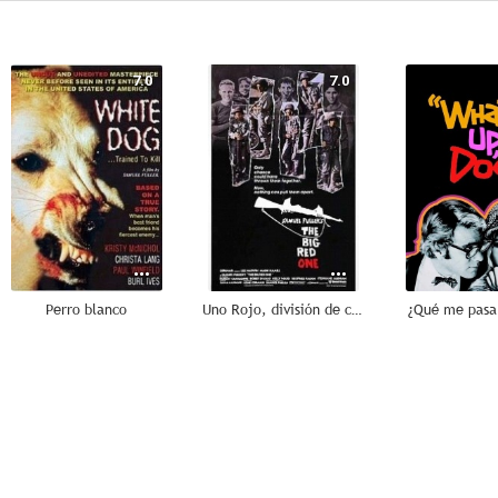
7.0
7.0
Perro blanco
Uno Rojo, división de choque
¿Qué me pasa
--
--