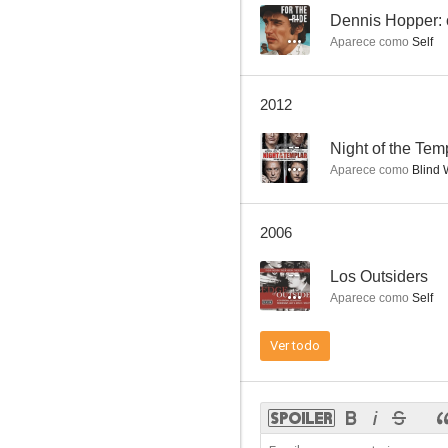
--
Dennis Hopper: 
Aparece como
Self
Hemingway, fiesta y muerte
2012
--
--
Night of the Tem
Aparece como
Blind
2006
--
Los Outsiders
Aparece como
Self
Du rififi à Paname (Rififi in Panama)
Ver todo