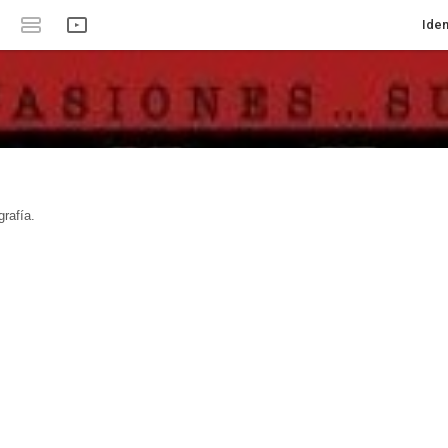
Iden
rafía.