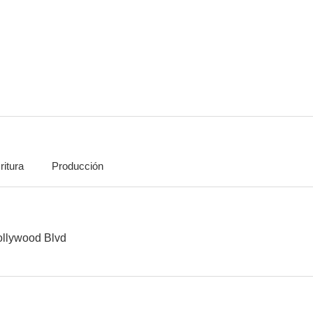
The Queen of Hollywood Blvd
Dennis Hopper: compañero de viaje
Night of the
--
--
ritura
Producción
Mujeres en prisión
Escalofríos... con Patricia Highsmith
--
--
ollywood Blvd