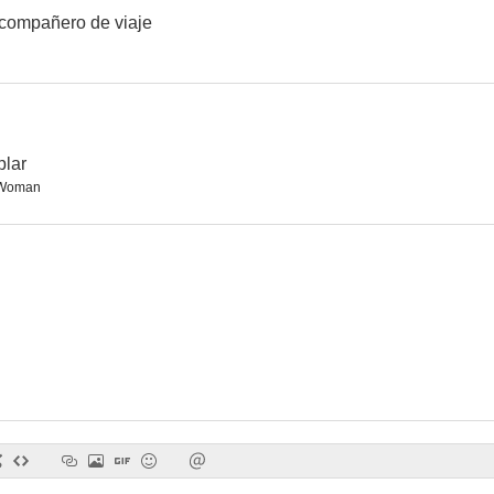
compañero de viaje
Ladrones en la noche
El secuestro Lindbergh
Por fin, el g
--
--
plar
 Woman
Misión especial en Caracas
Juegos de amor a la francesa
El Tig