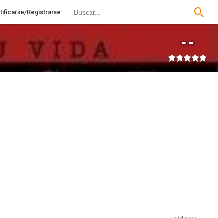
tificarse/Registrarse
--