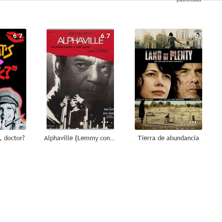
6.7
6.7
6.0
, doctor?
Alphaville (Lemmy contra Alphaville)
Tierra de abundancia
--
--
--