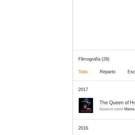
Charro
--
Filmografía (28)
Todo
Reparto
Esc
2017
Tigrero - La película que no se llegó a hacer
--
--
The Queen of H
Aparece como
Mama
2016