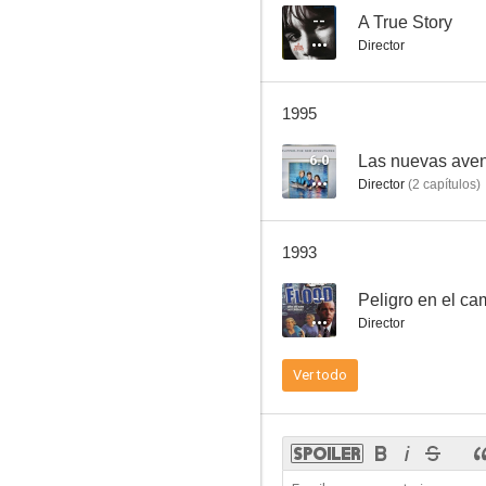
--
A True Story
Director
The Rainbow Warrior Conspiracy
1995
--
6.0
Las nuevas aven
Director
(
2
capítulos
)
1993
--
Peligro en el c
Director
Moving Target
Ver todo
--