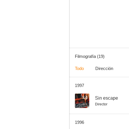
El autoestopista
--
Filmografía (19)
Todo
Dirección
1997
Peligro en el campamento
--
7.0
Sin escape
Director
1996