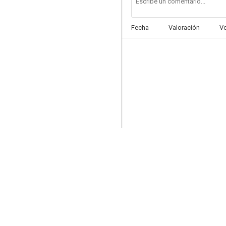
Fecha
Valoración
V
La isla de coral
--
18 delincuentes