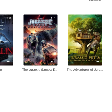
3.0
1.0
--
in
The Jurassic Games: Extinction
The Adventures of Jurassic Pet: Return to the Wild
--
--
--