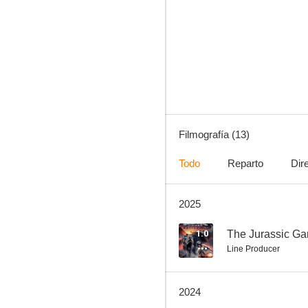
The Adventures of Jurassic Pet: The Lost Secret
--
Filmografía (13)
Todo
Reparto
Dir
2025
Army of Frankensteins
1.0
The Jurassic Ga
Line Producer
2024