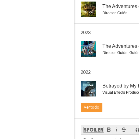
--
The Adventures o
Director
,
Guión
2023
--
The Adventures o
Director
,
Guión
,
Guió
2022
--
Betrayed by My 
Visual Effects Produc
Ver todo