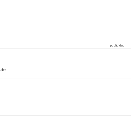
Adventures of Rufus: The Fantastic Pet
The Adventure of A.R.I.: My Robot Friend
Gremlin
rte