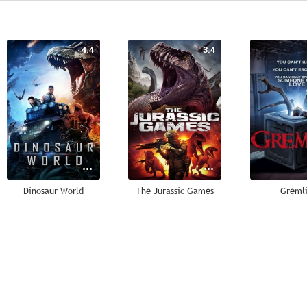
4.4
3.4
Dinosaur World
The Jurassic Games
Greml
--
--