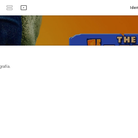
Iden
rafía.