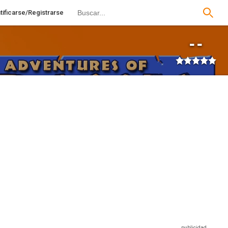
tificarse/Registrarse
--