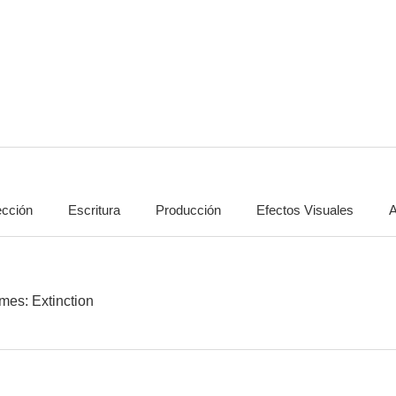
Betrayed by My Bridesmaid
C.I.Ape
ección
Escritura
Producción
Efectos Visuales
A
mes: Extinction