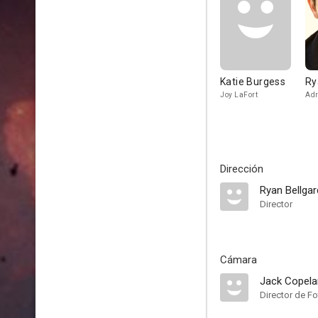
Katie Burgess
Ry
Joy LaFort
Adr
Dirección
Ryan Bellgar
Director
Cámara
Jack Copel
Director de Fo