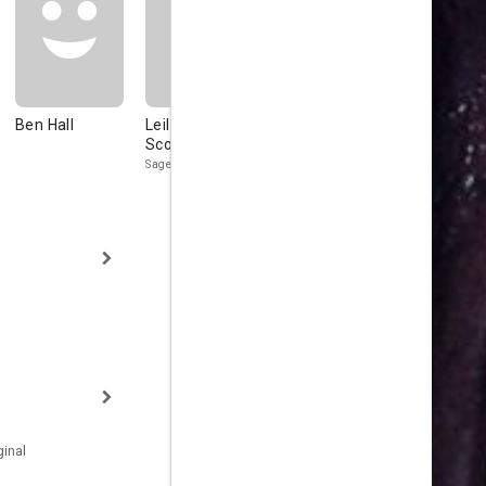
Ben Hall
Leila Anastasia
Sophie Proctor
John W He
Scott
Bar Patron
Sage
inal