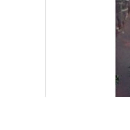
Contenido que expirara en VOD
Amazon Prime Video
Netflix