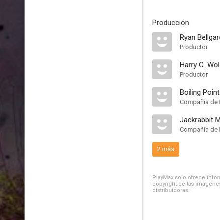
Producción
Ryan Bellgar
Productor
Harry C. Wo
Productor
Boiling Poin
Compañía de 
Jackrabbit 
Compañía de 
2 más
PlayMax solo ofrece inform
copyright de las imágenes
distribuidoras.