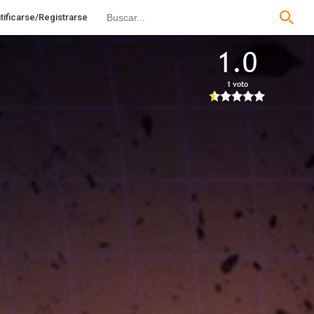
tificarse/Registrarse
1.0
1 voto