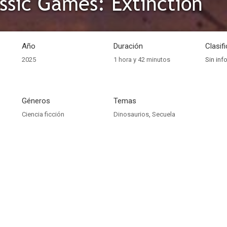
ssic Games: Extinction
Año
Duración
Clasif
2025
1 hora y 42 minutos
Sin inf
Géneros
Temas
Ciencia ficción
Dinosaurios
,
Secuela