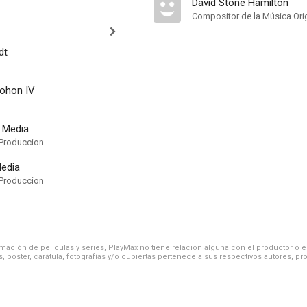
David Stone Hamilton
Compositor de la Música Orig
dt
lohon IV
t Media
Produccion
Media
Produccion
ación de películas y series, PlayMax no tiene relación alguna con el productor o el d
, póster, carátula, fotografías y/o cubiertas pertenece a sus respectivos autores, pr