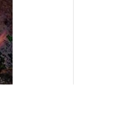
PlayMax
2026
Series populares
La Casa del Dragón
Silo