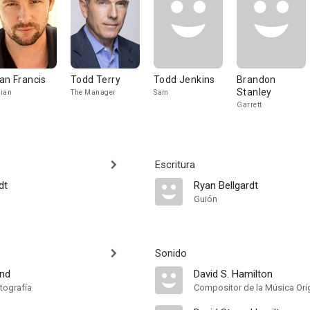
an Francis
Todd Terry
Todd Jenkins
Brandon
Stanley
ian
The Manager
Sam
Garrett
Escritura
dt
Ryan Bellgardt
Guión
Sonido
and
David S. Hamilton
tografía
Compositor de la Música Orig