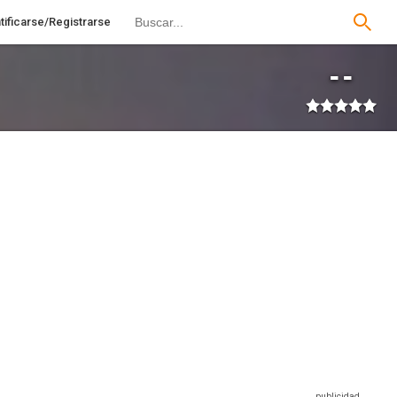
tificarse/Registrarse
--