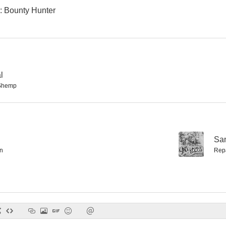
: Bounty Hunter
l
Shemp
--
n
Rep