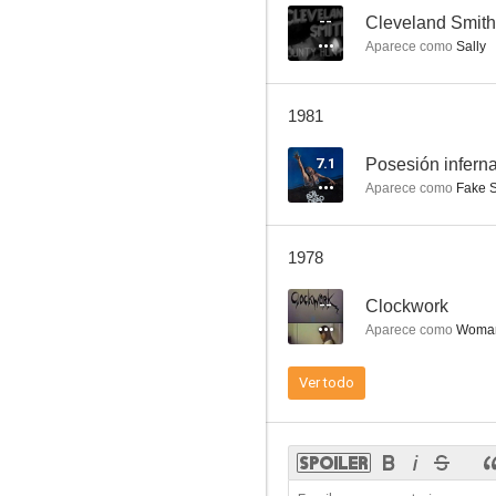
--
Cleveland Smith
Aparece como
Sally
1981
7.1
Posesión inferna
Aparece como
Fake 
1978
--
Clockwork
Aparece como
Woma
Ver todo