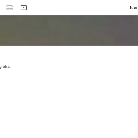
Iden
rafía.