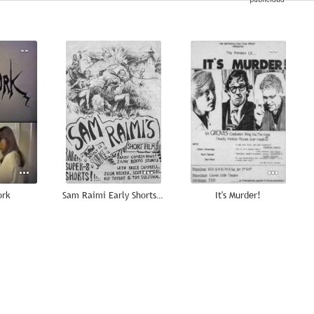
--
--
--
ork
Sam Raimi Early Shorts (AKA The Sam Raimi Super 8 Shorts)
It's Murder!