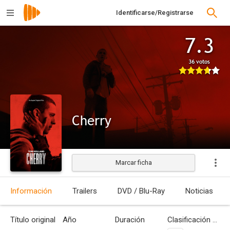
Identificarse/Registrarse
7.3
36 votos
Cherry
Marcar ficha
Estrenada
Información
Trailers
DVD / Blu-Ray
Noticias
Título original
Año
Duración
Clasificación por edades