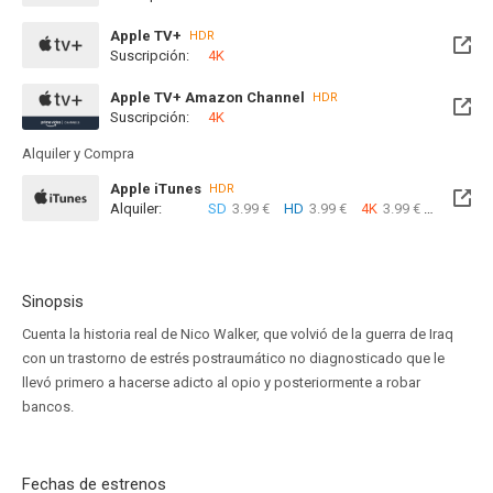
Disponible hasta el Lun, 31 Ene 2028 (Queda 1 año)
Apple TV+
HDR
Suscripción:
4K
Apple TV+ Amazon Channel
HDR
Suscripción:
4K
Alquiler y Compra
Apple iTunes
HDR
Alquiler:
SD
3.99 €
HD
3.99 €
4K
3.99 €
Com
Sinopsis
Cuenta la historia real de Nico Walker, que volvió de la guerra de Iraq
con un trastorno de estrés postraumático no diagnosticado que le
llevó primero a hacerse adicto al opio y posteriormente a robar
bancos.
Fechas de estrenos