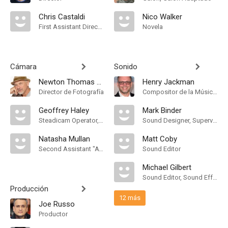
Chris Castaldi
Nico Walker
First Assistant Director
Novela
Cámara
Sonido
Newton Thomas Sigel
Henry Jackman
Director de Fotografía
Compositor de la Música Original
Geoffrey Haley
Mark Binder
Steadicam Operator, "A" Camera Operator
Sound Designer, Supervising Sound Editor, Sound Supervisor
Natasha Mullan
Matt Coby
Second Assistant "A" Camera
Sound Editor
Michael Gilbert
Sound Editor, Sound Effects Editor
Producción
12 más
Joe Russo
Productor