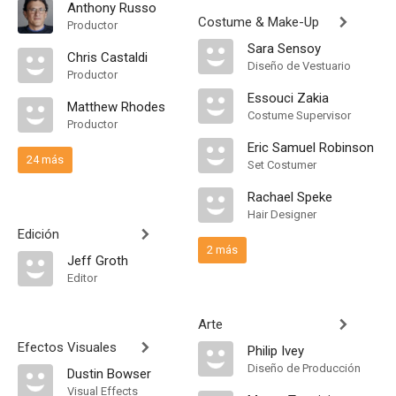
Anthony Russo
Costume & Make-Up
Productor
Sara Sensoy
Chris Castaldi
Diseño de Vestuario
Productor
Essouci Zakia
Matthew Rhodes
Costume Supervisor
Productor
Eric Samuel Robinson
24 más
Set Costumer
Rachael Speke
Hair Designer
Edición
2 más
Jeff Groth
Editor
Arte
Efectos Visuales
Philip Ivey
Diseño de Producción
Dustin Bowser
Visual Effects