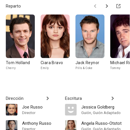
Reparto
Tom Holland
Ciara Bravo
Jack Reynor
Michael Ri
Cherry
Emily
Pills & Coke
Tommy
Dirección
Escritura
Joe Russo
Jessica Goldberg
Director
Guión, Guión Adaptado
Anthony Russo
Angela Russo-Otstot
Director
Guión, Guión Adaptado