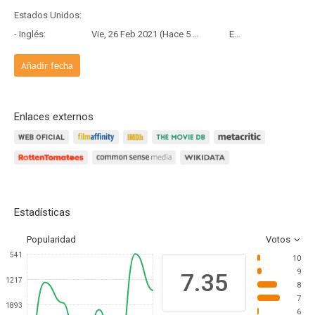
Estados Unidos:
- Inglés:
Vie, 26 Feb 2021 (Hace 5 años y 5 meses)
Estreno
Añadir fecha
Enlaces externos
Estadísticas
Popularidad
Votos
541
10
9
7.35
1217
8
7
1893
6