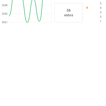
5
2569
4
36
3
3245
votos
2
1
3921