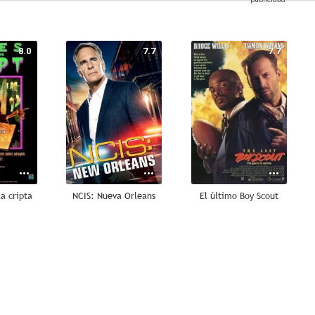
8.0
7.7
7.7
la cripta
NCIS: Nueva Orleans
El último Boy Scout
9.2
8.2
8.0