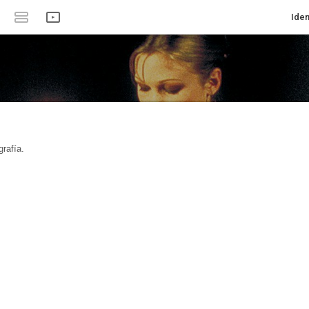
Iden
rafía.