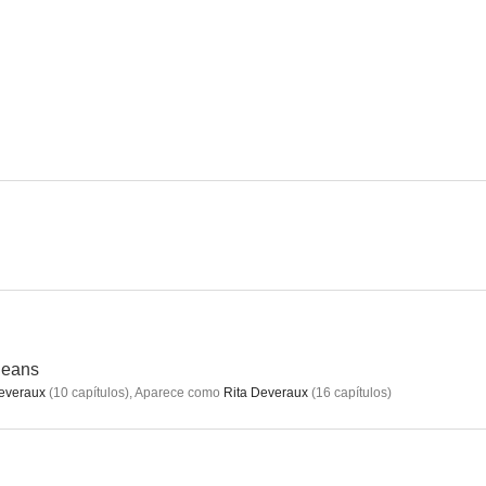
Masters del universo
Presidio
Lobo del 
7.9
7.0
Treinta y tantos
El caso McMartin
6.0
6.0
leans
everaux
(
10
capítulos
)
,
Aparece como
Rita Deveraux
(
16
capítulos
)