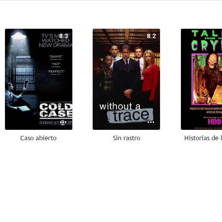
8.3
8.2
Caso abierto
Sin rastro
Historias de 
6.1
10