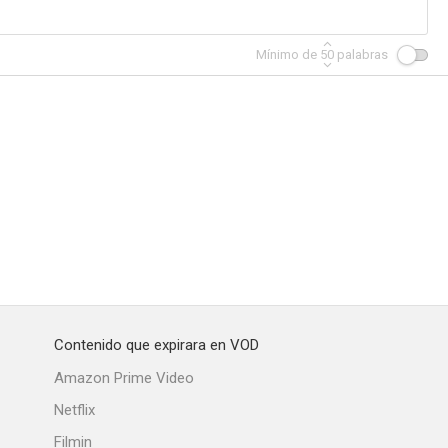
Mínimo de
50
palabras
 calles
Hotel Room
Snapdragon
--
--
--
Contenido que expirara en VOD
l aire
Enfermeras
Airwolf
Amazon Prime Video
Netflix
Filmin