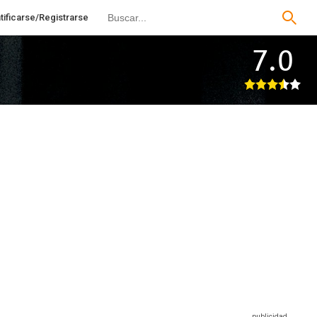
tificarse/Registrarse
7.0