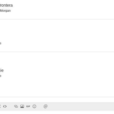
frontera
 Morgan
Asesinato en la frontera
Los pájaros 2: El fin del mundo
El demonio del
2.3
--
e
ie
e
Perra bruja
Just Add Water
Sleeping Do
--
--