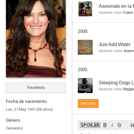
6.0
Asesinato en la 
Aparece como
Claire
Perfect
2008
3.0
--
Just Add Water
Aparece como
Jeann
2005
--
Sleeping Dogs L
Favorito/a
Aparece como
Maggi
El hijo inesperado (Un hijo inesperado)
Fecha de nacimiento
Ver todo
--
Lun, 27 May 1957 (69 años)
Género
Femenino