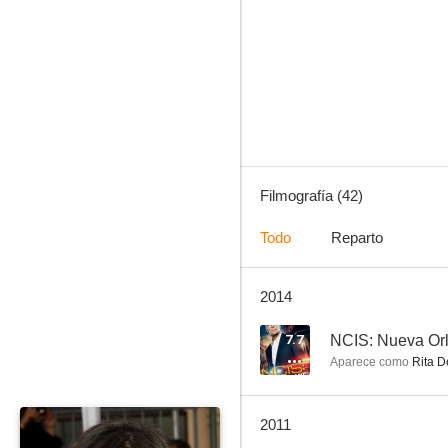
Comando
8.0
Filmografía (42)
Todo
Reparto
2014
Sigue soñando
6.5
7.7
NCIS: Nueva Or
Aparece como
Rita D
2011