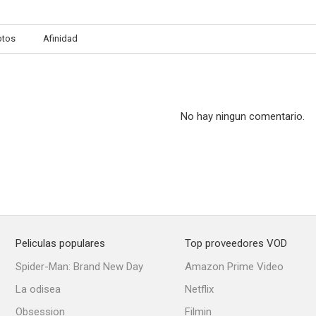
otos
Afinidad
Historias de la cripta: El asesino
Reencuentros
Miedo en las
--
--
No hay ningun comentario.
Peliculas populares
Top proveedores VOD
Secretos de sociedad
Capital News
Una cana a
Spider-Man: Brand New Day
Amazon Prime Video
La odisea
Netflix
Obsession
Filmin