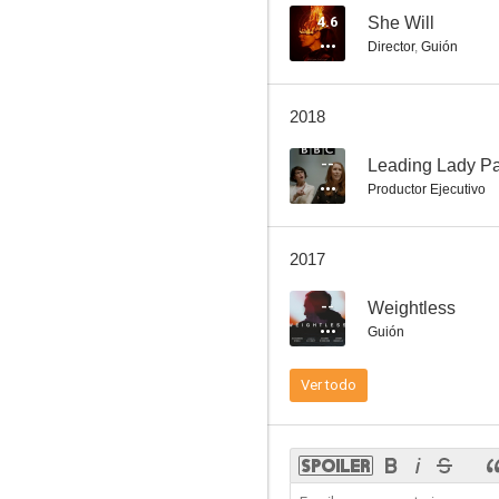
4.6
She Will
Director
,
Guión
2018
--
Leading Lady Pa
Productor Ejecutivo
2017
--
Weightless
Guión
Ver todo