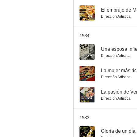
--
El embrujo de M
Dirección Artística
Una esposa infiel
1934
--
--
Una esposa infie
Dirección Artística
--
La mujer más ri
Dirección Artística
--
La pasión de Ve
Dirección Artística
Un escritor en Nueva York
--
1933
10
Gloria de un día