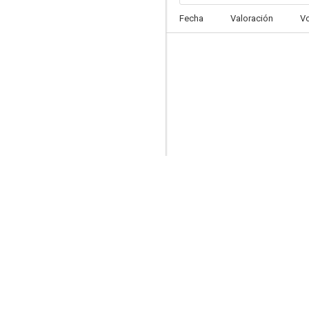
Fecha
Valoración
V
La calle de los sueños