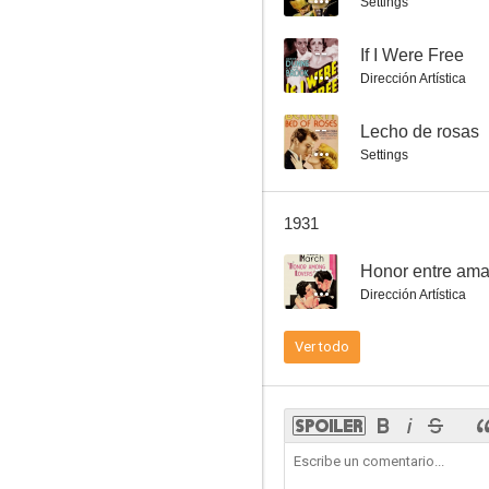
Settings
--
If I Were Free
Dirección Artística
Ana Vickers
--
Lecho de rosas
Settings
--
1931
--
Honor entre ama
Dirección Artística
Ver todo
Las tristezas de Satán
--