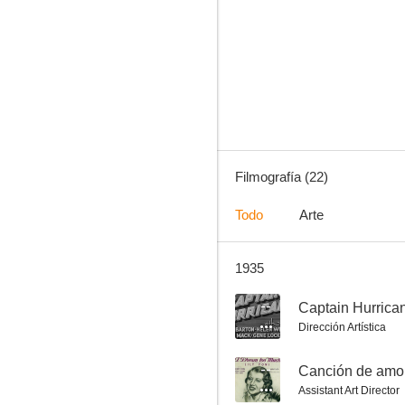
América
--
Filmografía (22)
Todo
Arte
1935
Canción de amor (Romance musical)
--
--
Captain Hurrica
Dirección Artística
--
Assistant Art Director