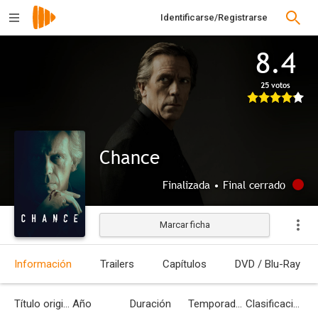
Identificarse/Registrarse
8.4
25 votos
Chance
Finalizada • Final cerrado
Marcar ficha
Información
Trailers
Capítulos
DVD / Blu-Ray
Título original
Año
Duración
Temporadas
Clasificación por edades