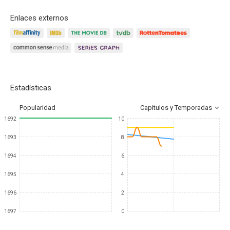
Enlaces externos
Estadísticas
Popularidad
Capítulos y Temporadas
1692
10
1693
8
1694
6
1695
4
1696
2
1697
0