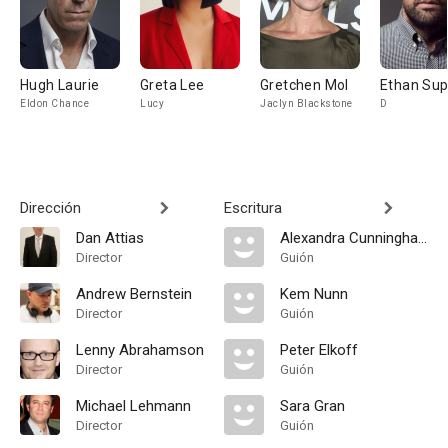
Hugh Laurie
Greta Lee
Gretchen Mol
Ethan Sup
Eldon Chance
Lucy
Jaclyn Blackstone
D
Dirección
Escritura
Dan Attias
Alexandra Cunningham
Director
Guión
Andrew Bernstein
Kem Nunn
Director
Guión
Lenny Abrahamson
Peter Elkoff
Director
Guión
Michael Lehmann
Sara Gran
Director
Guión