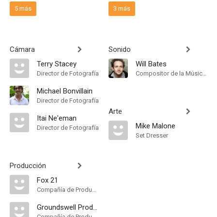
5 más
3 más
Cámara
Sonido
Terry Stacey
Will Bates
Director de Fotografía
Compositor de la Música Original
Michael Bonvillain
Director de Fotografía
Arte
Itai Ne'eman
Mike Malone
Director de Fotografía
Set Dresser
Producción
Fox 21
Compañía de Produccion
Groundswell Productions. Distribuida por Hulu
Compañía de Produccion