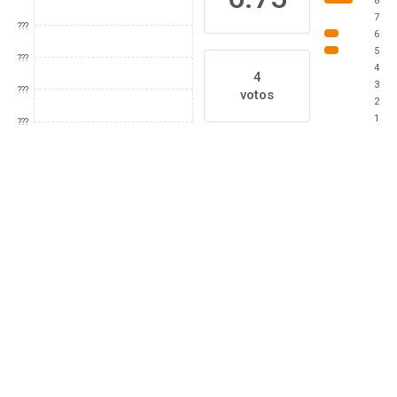
8
7
???
6
5
???
4
4
3
???
votos
2
1
???