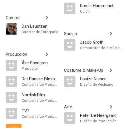
Rumle Hammerich
Guión
Cámara
Dan Laustsen
Director de Fotografía
Sonido
Jacob Groth
Compositor de la Música Original
Producción
Åke Sandgren
Productor
Costume & Make-Up
Det Danske Filminstitut
Louize Nissen
Compañía de Produccion
Diseño de Vestuario
Nordisk Film
Compañía de Produccion
Arte
TV2
Peter De Neergaard
Compañía de Produccion
Diseño de Producción
4 más