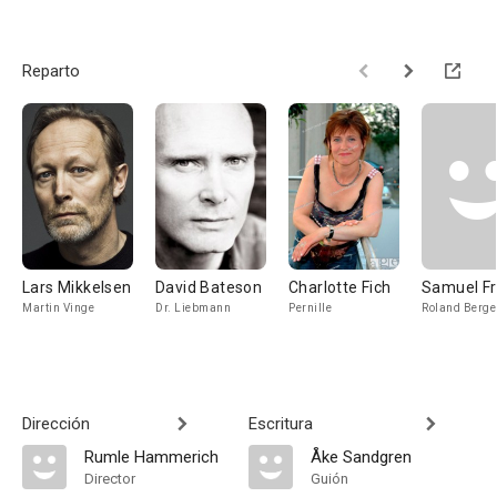
Reparto
Lars Mikkelsen
David Bateson
Charlotte Fich
Samuel Fr
Martin Vinge
Dr. Liebmann
Pernille
Roland Berge
Dirección
Escritura
Rumle Hammerich
Åke Sandgren
Director
Guión