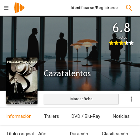
Identificarse/Registrarse
6.8
4 votos
Cazatalentos
Marcar ficha
Estrenada
Información
Trailers
DVD / Blu-Ray
Noticias
Título original
Año
Duración
Clasificación por edades