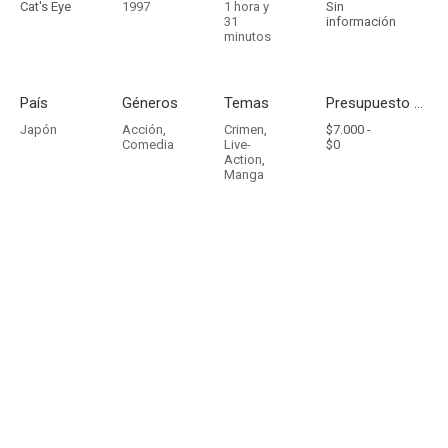
Cat's Eye
1997
1 hora y
Sin
31
información
minutos
País
Géneros
Temas
Presupuesto - Ingresos
Japón
Acción
,
Crimen
,
$7.000 -
Comedia
Live-
$0
Action
,
Manga