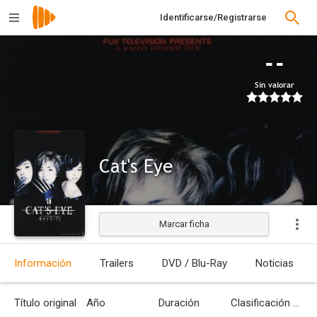
Identificarse/Registrarse
--
Sin valorar
Cat's Eye
Marcar ficha
Posproducción
Información
Trailers
DVD / Blu-Ray
Noticias
Título original
Año
Duración
Clasificación por edades