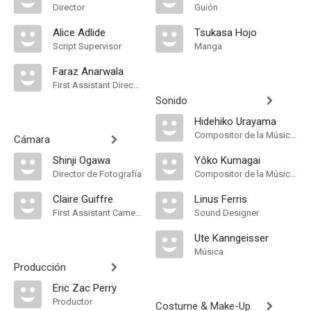
Director
Guión
Alice Adlide
Tsukasa Hojo
Script Supervisor
Manga
Faraz Anarwala
First Assistant Director
Sonido
Hidehiko Urayama
Compositor de la Música Original
Cámara
Shinji Ogawa
Yôko Kumagai
Director de Fotografía
Compositor de la Música Original
Claire Guiffre
Linus Ferris
First Assistant Camera
Sound Designer
Ute Kanngeisser
Música
Producción
Eric Zac Perry
Productor
Costume & Make-Up