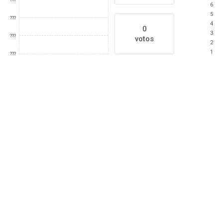
???
6
5
???
4
0
3
???
votos
2
1
???