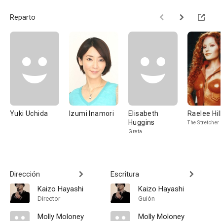
Reparto
Yuki Uchida
Izumi Inamori
Elisabeth
Raelee Hil
Huggins
The Stretcher
Greta
Dirección
Escritura
Kaizo Hayashi
Kaizo Hayashi
Director
Guión
Molly Moloney
Molly Moloney