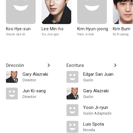
Koo Hye-sun
Lee Min-ho
Kim Hyun-joong
Kim Bum
Geum Jan-di
Gu Jun-pyo
Yoon Ji-hoo
So Yi-jeong
Dirección
Escritura
Gary Alazraki
Edgar San Juan
Director
Guión
Jun Ki-sang
Gary Alazraki
Director
Guión
Yoon Ji-ryun
Guión Adaptado
Luis Spota
Novela