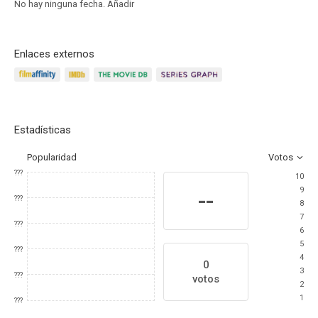
No hay ninguna fecha.
Añadir
Enlaces externos
Estadísticas
Popularidad
Votos
???
10
9
--
???
8
7
???
6
5
???
4
0
3
???
votos
2
1
???