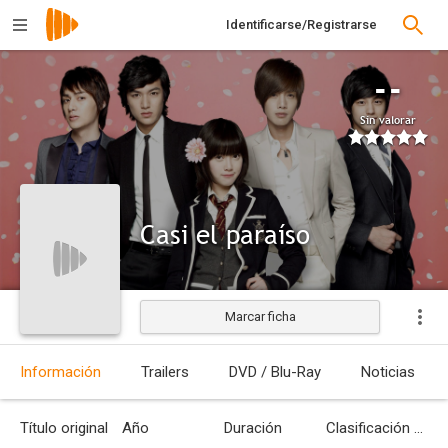
Identificarse/Registrarse
--
Sin valorar
Casi el paraíso
Marcar ficha
Información
Trailers
DVD / Blu-Ray
Noticias
Título original
Año
Duración
Clasificación por edades