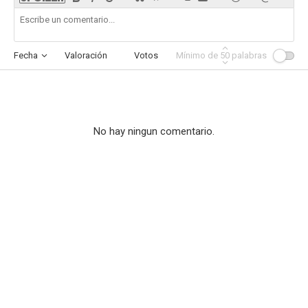
Fecha
Valoración
Votos
Mínimo de
Afinidad
50
palabras
No hay ningun comentario.