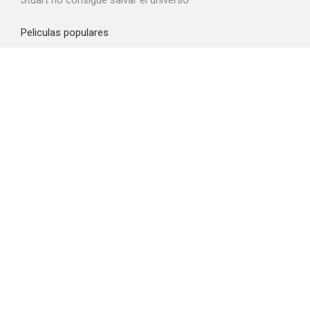
Stuart no consigue salvar el universo
Peliculas populares
Spider-Man: Brand New Day
La odisea
Obsession
La última casa
La boca del diablo
Top proveedores VOD
Amazon Prime Video
Netflix
Movistar+
Filmin
Crunchyroll