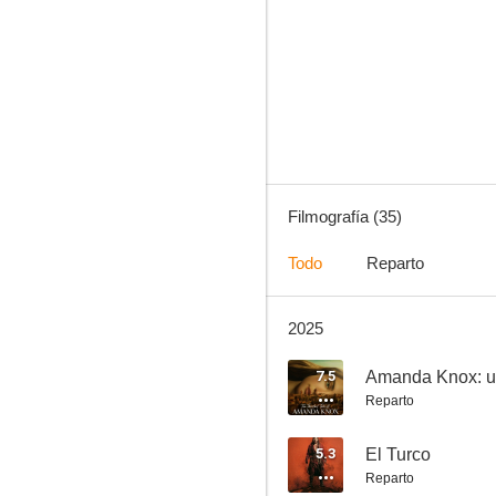
Dune: La profecía
7.4
Filmografía (35)
Todo
Reparto
2025
Colette
7.1
7.5
Reparto
5.3
El Turco
Reparto