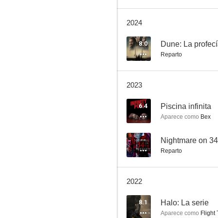
2024
The Terror
8.0
Dune: La profec
Reparto
6.3
2023
6.4
Piscina infinita
Aparece como
Bex
--
Nightmare on 34t
Reparto
SAS: El ascenso del Cisne Negro
8.1
2022
8.1
Halo: La serie
Aparece como
Flight 