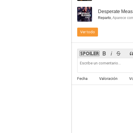
--
Desperate Meas
Reparto
,
Aparece co
Ver todo
La infancia de un líder
7.0
Fecha
Valoración
V
Curtiz
6.3