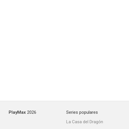
Engagment Ring
--
La infame
--
PlayMax
2026
Series populares
La Casa del Dragón