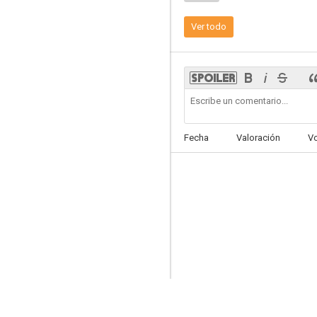
Ver todo
Amor sin maquillaje
--
Fecha
Valoración
V
Entre la tarde y la noche
--