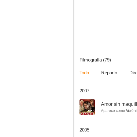
Serafín
8.0
Filmografía (79)
Todo
Reparto
Dir
2007
¡¿Qué te ha dado esa mujer?!
7.0
--
Amor sin maquil
Aparece como
Veróni
2005