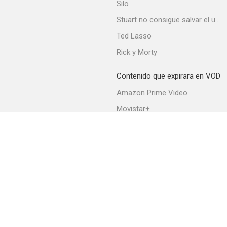
Silo
Stuart no consigue salvar el universo
Ted Lasso
Acuérdate de vivir
Rick y Morty
--
Contenido que expirara en VOD
Amazon Prime Video
Movistar+
Netflix
Filmin
HBO Max
En la palma de tu mano
--