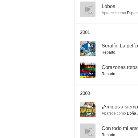
--
Lobos
Aparece como
Esper
Reportaje
2001
5.5
8.0
Serafín: La pelíc
Reparto
--
Corazones rotos
Reparto
2000
Estafa de amor
6.0
¡Amigos x siemp
--
Aparece como
Doña Jul
--
Con todo mi amor
Reparto