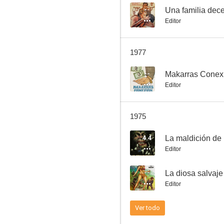
--
Una familia dec
Editor
Tarzán y el misterio de la selva
1977
--
--
Makarras Conex
Editor
1975
4.4
La maldición de 
Editor
El parasol
--
La diosa salvaje
Editor
Ver todo