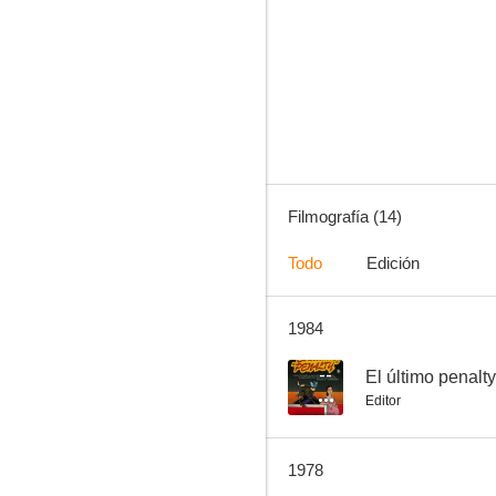
Una rosa al viento
--
Filmografía (14)
Todo
Edición
1984
Kilma, reina de las amazonas
--
--
El último penalty
Editor
1978