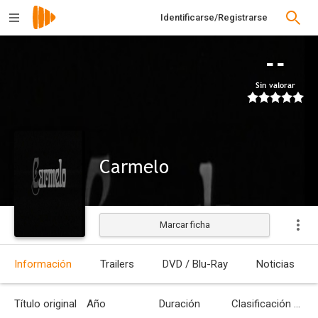
Identificarse/Registrarse
--
Sin valorar
Carmelo
Marcar ficha
Estrenada
Información
Trailers
DVD / Blu-Ray
Noticias
Título original
Año
Duración
Clasificación por edades