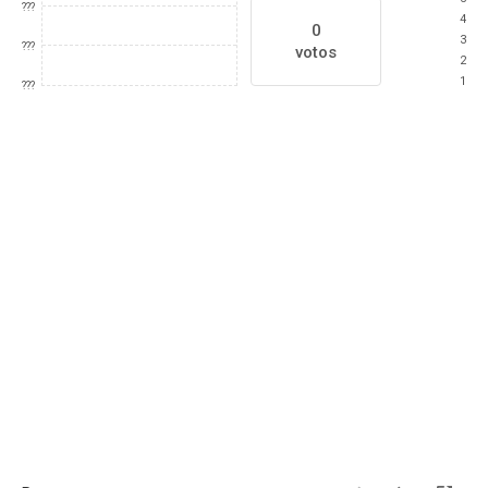
???
4
0
3
???
votos
2
1
???