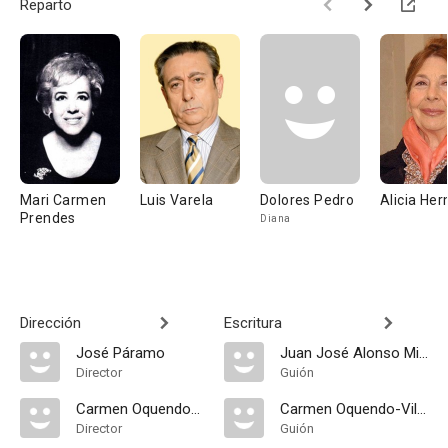
Reparto
Mari Carmen
Luis Varela
Dolores Pedro
Alicia He
Prendes
Diana
Dirección
Escritura
José Páramo
Juan José Alonso Millán
Director
Guión
Carmen Oquendo-Villar
Carmen Oquendo-Villar
Director
Guión