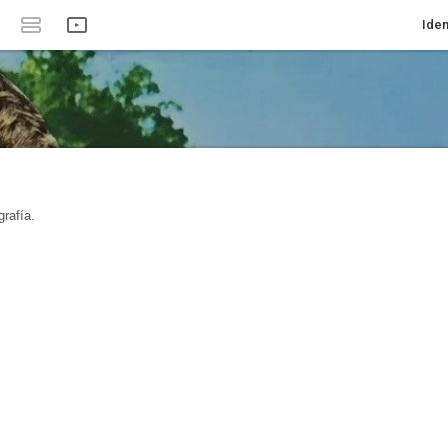
Iden
rafía.