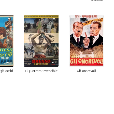
--
--
--
gli occhi
El guerrero invencible
Gli onorevoli
--
--
--