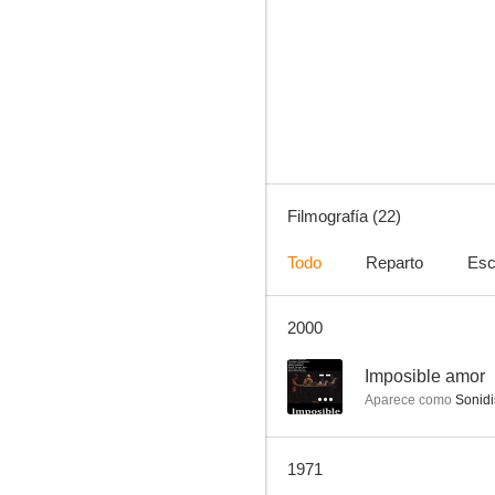
El halcón del Caribe
--
Filmografía (22)
Todo
Reparto
Esc
2000
L'allegro squadrone
--
--
Imposible amor
Aparece como
Sonidi
1971