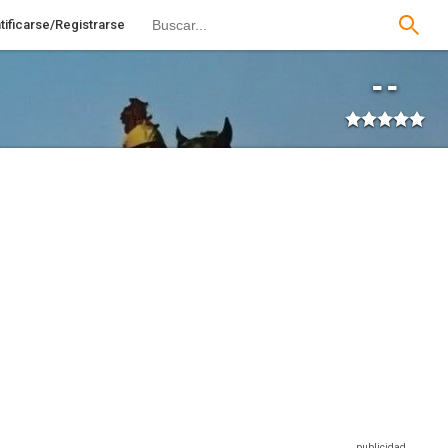
tificarse/Registrarse
--