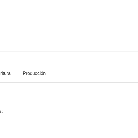
Le cameriere
Fantasmi e ladri
Guagli
--
--
ritura
Producción
Marechiaro
La góndola del diablo
Fari nella 
--
--
st