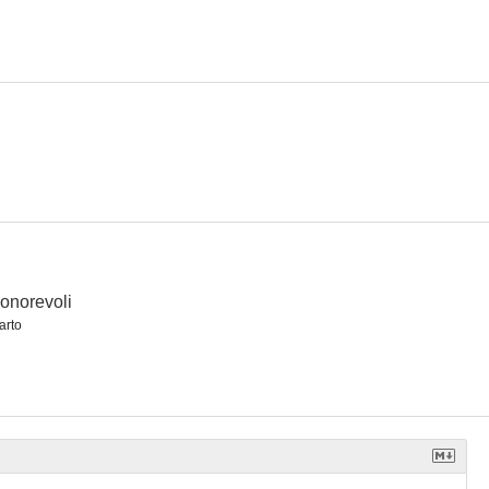
o
 onorevoli
arto