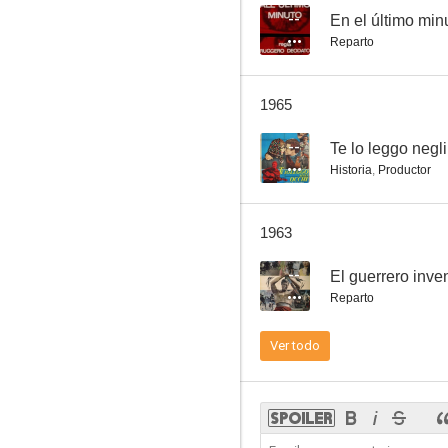
--
En el último min
Reparto
La prima donna che passa
1965
--
Te lo leggo negli
Historia
,
Productor
1963
--
El guerrero inve
Reparto
Ver todo