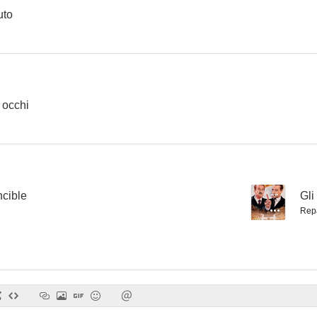
uto
Escipión, el Africano
L'anonima Roylott
Giall
 occhi
ncible
--
Gli
Rep