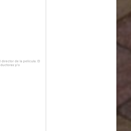
irector de la película. El
oductoras y/o