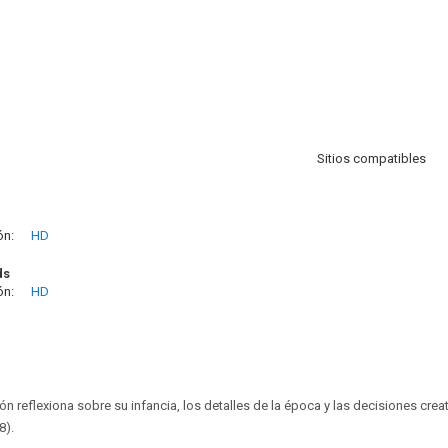
Sitios compatibles
ón:
HD
ds
ón:
HD
ón reflexiona sobre su infancia, los detalles de la época y las decisiones cre
8).