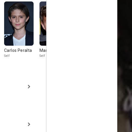
Carlos Peralta
Marco Graf
Daniela
Demesa
Self
Self
Self