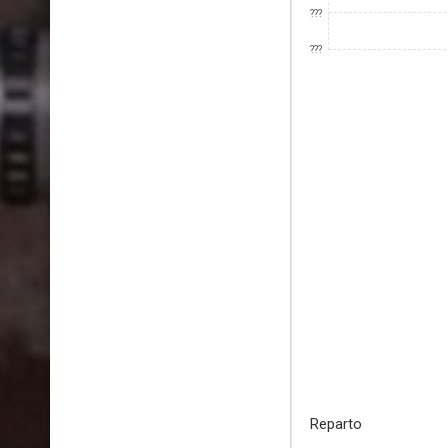
???
???
Reparto