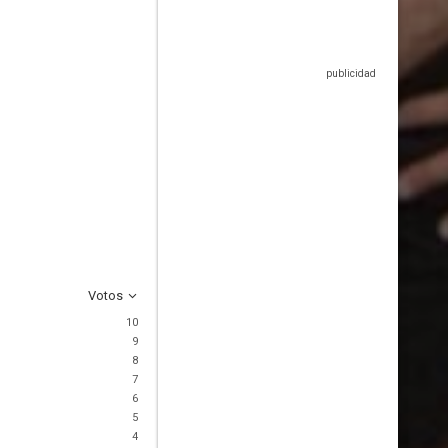
Votos
10
9
8
7
6
5
4