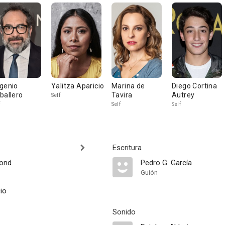
genio
Yalitza Aparicio
Marina de
Diego Cortina
ballero
Tavira
Autrey
Self
Self
Self
Escritura
iond
Pedro G. García
Guión
io
Sonido