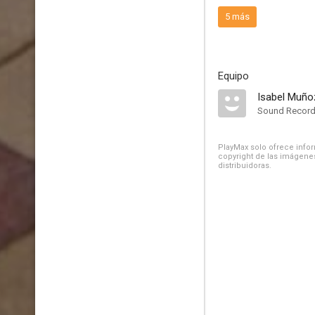
5 más
Equipo
Isabel Muño
Sound Record
PlayMax solo ofrece inform
copyright de las imágenes
distribuidoras.