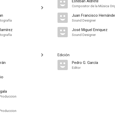
Esteban Aldrete
Compositor de la Música Orig
an
Juan Francisco Hernánd
tografía
Sound Designer
Ramírez
José Miguel Enriquez
tografía
Sound Designer
Edición
urán
Pedro G. García
Editor
io
gala
Produccion
Produccion