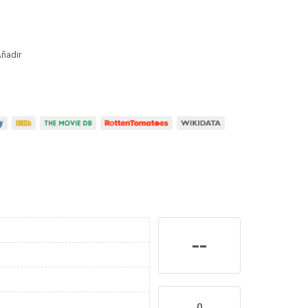
ñadir
--
0