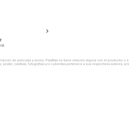
z
ist
ación de películas y series, PlayMax no tiene relación alguna con el productor o el d
, póster, carátula, fotografías y/o cubiertas pertenece a sus respectivos autores, pr