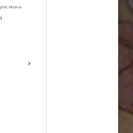
inal, Música
ez