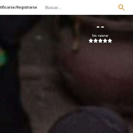
tificarse/Registrarse
--
Sin valorar