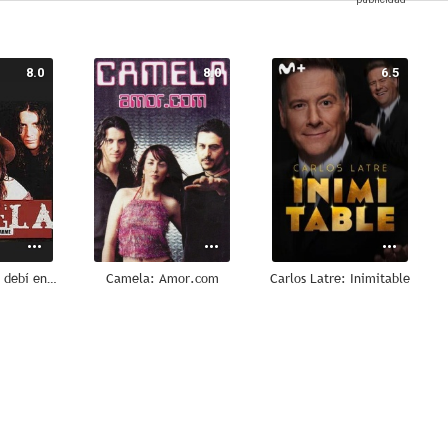
8.0
8.0
6.5
Camela: Nunca debí enamorarme
Camela: Amor.com
Carlos Latre: Inimitable
--
--
--