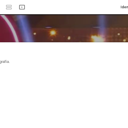
Iden
rafía.