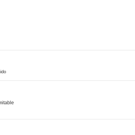
Camela. 30 años contigo
Camela: No me hables (Vídeo musical)
--
--
ido
El fracaso
Camela: Cuando zarpa el amor
mitable