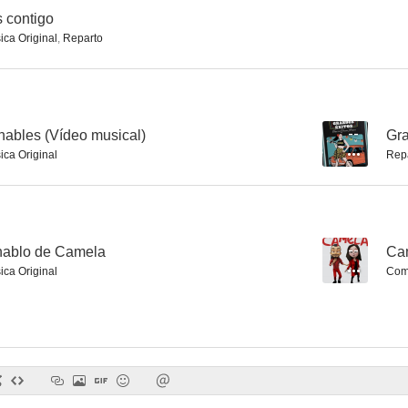
 contigo
ica Original
,
Reparto
ables (Vídeo musical)
--
Gra
ica Original
Rep
ablo de Camela
--
Cam
ica Original
Comp