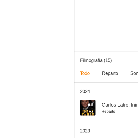
Ekipo Ja
--
Filmografía (15)
Todo
Reparto
Son
2024
Camela: Su locura, mi placer
6.5
Carlos Latre: Ini
Reparto
2023