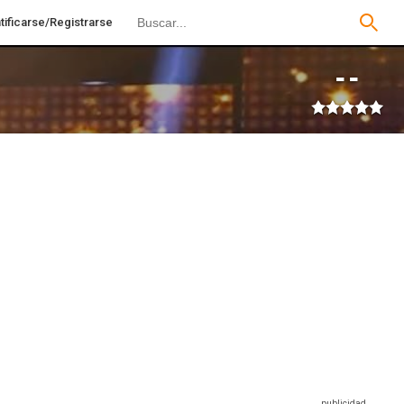
tificarse/Registrarse
--