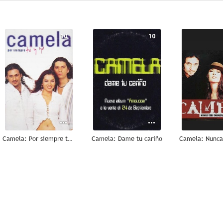
10
10
Camela: Por siempre tú y yo
Camela: Dame tu cariño
--
--