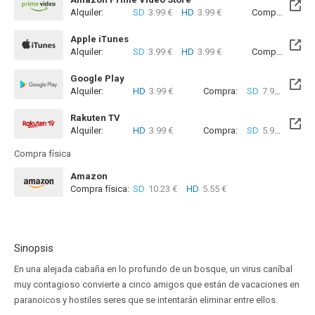
Alquiler:
SD
3.99 €
HD
3.99 €
Compra:
SD
5
Apple iTunes
Alquiler:
SD
3.99 €
HD
3.99 €
Compra:
SD
5
Google Play
Alquiler:
HD
3.99 €
Compra:
SD
7.99 €
HD
1
Rakuten TV
Alquiler:
HD
3.99 €
Compra:
SD
5.99 €
HD
7
Compra física
Amazon
Compra física:
SD
10.23 €
HD
5.55 €
Sinopsis
En una alejada cabaña en lo profundo de un bosque, un virus caníbal
muy contagioso convierte a cinco amigos que están de vacaciones en
paranoicos y hostiles seres que se intentarán eliminar entre ellos.