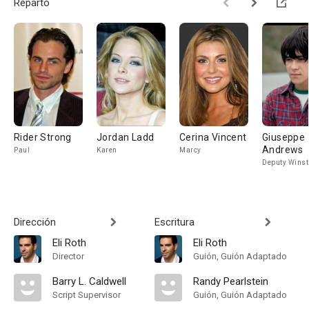
Reparto
Rider Strong
Jordan Ladd
Cerina Vincent
Giuseppe
Andrews
Paul
Karen
Marcy
Deputy Winst
Dirección
Escritura
Eli Roth
Eli Roth
Director
Guión, Guión Adaptado
Barry L. Caldwell
Randy Pearlstein
Script Supervisor
Guión, Guión Adaptado