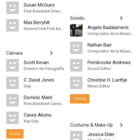
Susan McGuire
First Assistant Director
Sonido
Max Berryhill
Angelo Badalamenti
Second Unit First Assistant Director
Compositor de la Música Original
Nathan Barr
Compositor de la Música Original
Cámara
Scott Kevan
Pembrooke Andrews
Director de Fotografía
Sound Editor
C. David Jones
Christine H. Luethje
Grip
Music Editor
Dominic Mainl
14 más
First Assistant Camera
Casey Alicino
Key Grip
Costume & Make-Up
4 más
Jessica Elder