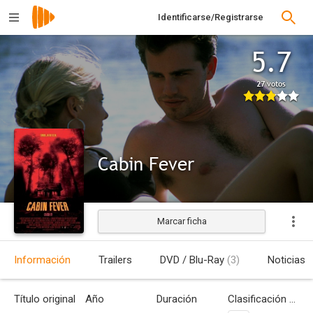
Identificarse/Registrarse
5.7
27 votos
Cabin Fever
Marcar ficha
Estrenada
Información
Trailers
DVD / Blu-Ray
(3)
Noticias
Título original
Año
Duración
Clasificación por edades