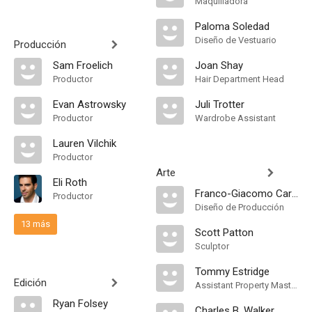
Maquilladora
Paloma Soledad
Diseño de Vestuario
Producción
Sam Froelich
Joan Shay
Productor
Hair Department Head
Evan Astrowsky
Juli Trotter
Productor
Wardrobe Assistant
Lauren Vilchik
Productor
Arte
Eli Roth
Franco-Giacomo Carbone
Productor
Diseño de Producción
13 más
Scott Patton
Sculptor
Tommy Estridge
Edición
Assistant Property Master
Ryan Folsey
Charles B. Walker