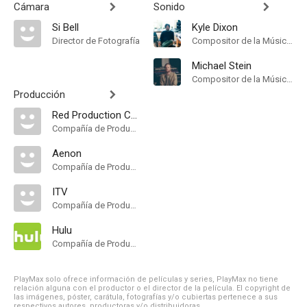
Cámara
Sonido
Si Bell
Kyle Dixon
Director de Fotografía
Compositor de la Música Original
Michael Stein
Compositor de la Música Original
Producción
Red Production Company
Compañía de Produccion
Aenon
Compañía de Produccion
ITV
Compañía de Produccion
Hulu
Compañía de Produccion
PlayMax solo ofrece información de películas y series, PlayMax no tiene
relación alguna con el productor o el director de la película. El copyright de
las imágenes, póster, carátula, fotografías y/o cubiertas pertenece a sus
respectivos autores, productoras y/o distribuidoras.