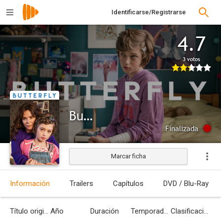
Identificarse/Registrarse
4.7
3 votos
Butterfly
Finalizada
Marcar ficha
Información
Trailers
Capítulos
DVD / Blu-Ray
Título original
Año
Duración
Temporadas
Clasificación por edades