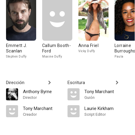
Emmett J.
Callum Booth-
Anna Friel
Lorraine
Scanlan
Ford
Burrough
Vicky Duffy
Stephen Duffy
Maxine Duffy
Paula
Dirección
Escritura
Anthony Byrne
Tony Marchant
Director
Guión
Tony Marchant
Laurie Kirkham
Creador
Script Editor