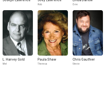
Joseph Lawrence
Joey Lawrence
Linda Darlow
Rob
Evie
L. Harvey Gold
Paula Shaw
Chris Gauthier
Mel
Theresa
Stevie