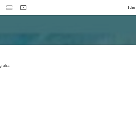
Iden
rafía.