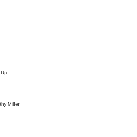
La comunidad
Alegrías de un viudo
The Immig
--
--
-Up
Grita, linda Peggy
El expreso hacia la muerte
--
--
thy Miller