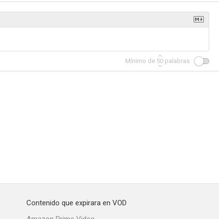
Mínimo de
50
palabras
Contenido que expirara en VOD