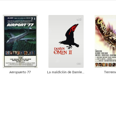
7.1
6.5
Aeropuerto 77
La maldición de Damien (La profecía 2)
Terrem
--
--