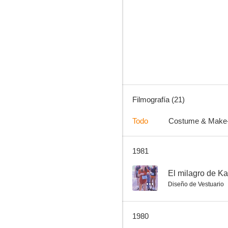
El disparatado agente 86
--
Filmografía (21)
Todo
Costume & Make
1981
The UFO Incident
--
--
El milagro de Ka
Diseño de Vestuario
1980