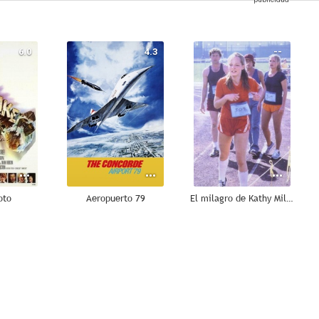
6.0
4.3
--
oto
Aeropuerto 79
El milagro de Kathy Miller
--
--
--