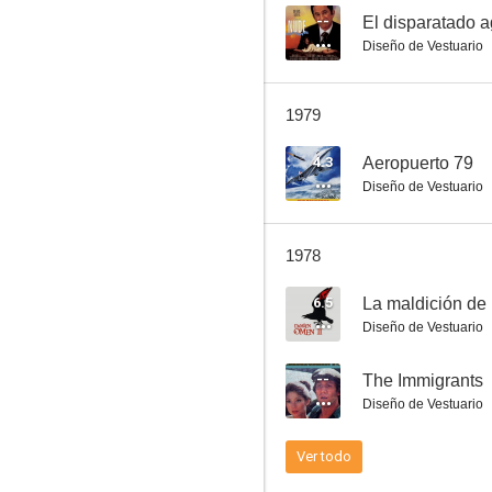
--
El disparatado 
Diseño de Vestuario
Shadow Over Elveron
1979
4.3
Aeropuerto 79
Diseño de Vestuario
1978
6.5
La maldición de 
Diseño de Vestuario
--
The Immigrants
Diseño de Vestuario
Ver todo