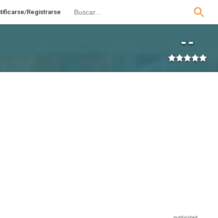
tificarse/Registrarse
--