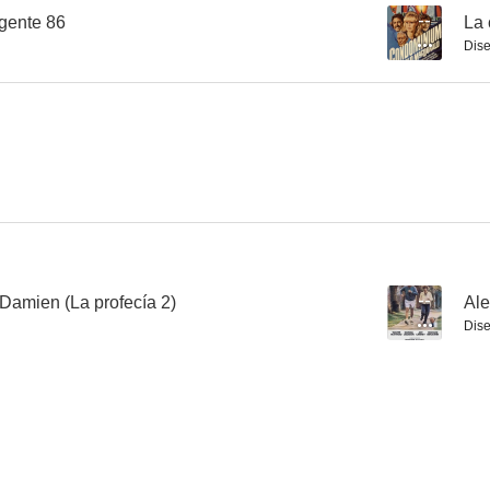
agente 86
--
La
Dise
El carnaval de la muerte
Como en una pesadilla
Damien (La profecía 2)
--
Ale
Dise