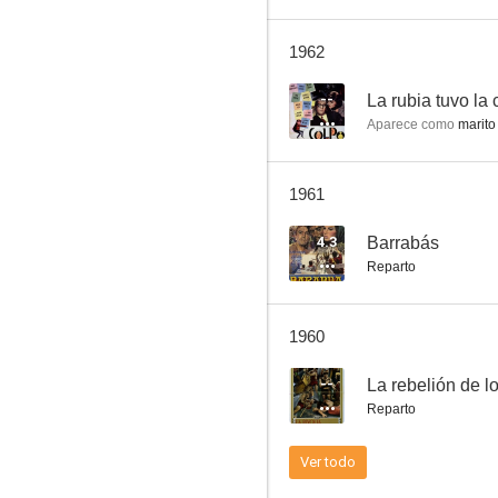
1962
--
La rubia tuvo la 
Aparece como
marito 
1961
4.3
Barrabás
Reparto
1960
--
La rebelión de l
Reparto
Ver todo