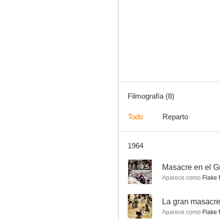
El puente de los suspiros
--
Filmografía (8)
Todo
Reparto
1964
Drakut il vendicatore
9.5
Masacre en el 
Aparece como
Flake
--
La gran masacr
Aparece como
Flake