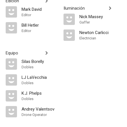
Edición
Iluminación
Mark David
Editor
Nick Massey
Gaffer
Bill Hetler
Editor
Newton Carlicci
Electrician
Equipo
Silas Borelly
Dobles
LJ LaVecchia
Dobles
K.J. Phelps
Dobles
Andrey Valentsov
Drone Operator