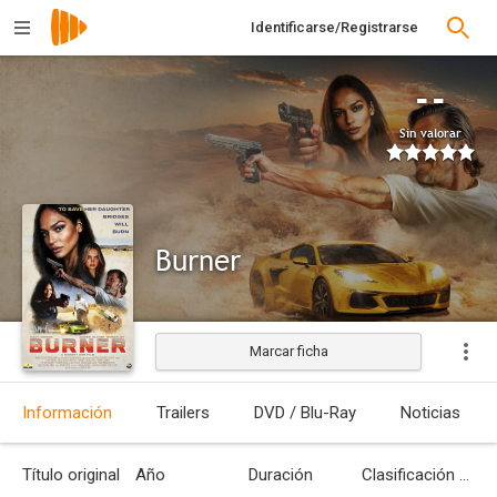
Identificarse/Registrarse
--
Sin valorar
Burner
Marcar ficha
Estrenada
Información
Trailers
DVD / Blu-Ray
Noticias
Título original
Año
Duración
Clasificación por edades