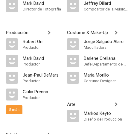
Mark David
Jeffrey Dillard
Director de Fotografía
Compositor de la Música Original, Mezclador de Re-Grabación de Sonido, Música
Producción
Costume & Make-Up
Robert Orr
Jorge Salgado Alarcon
Productor
Maquilladora
Mark David
Darlene Orellana
Productor
Jefe Departamento de Maquillaje
Jean-Paul DeMars
Maria Morillo
Productor
Costume Designer
Giulia Prenna
Productor
Arte
5 más
Markos Keyto
Diseño de Producción