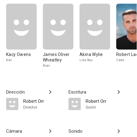
Kacy Owens
James Oliver
Akina Wylie
Robert La
Wheatley
Kiki
Lola Ray
Cade
Axar
Dirección
Escritura
Robert Orr
Robert Orr
Director
Guión
Cámara
Sonido