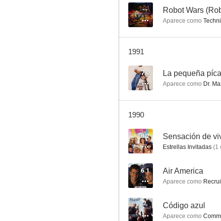
--
Robot Wars (Rob
Aparece como
Techni
La casa de la pradera
1991
7.5
7.0
La pequeña píca
Aparece como
Dr. Ma
1990
8.2
Sensación de viv
Estrellas Invitadas
(
1
La Mujer Policía
6.1
Air America
7.0
Aparece como
Recrui
--
Código azul
Aparece como
Commn