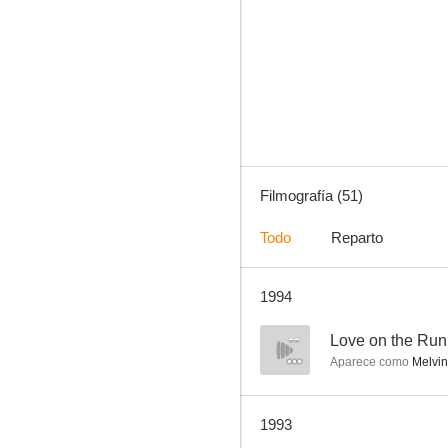
El equipo A
9.2
Filmografía (51)
Todo
Reparto
1994
Fama
8.4
--
Love on the Run
Aparece como
Melvin
1993