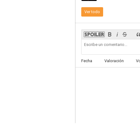
Ver todo
Apartamento para tres
6.5
Fecha
Valoración
V
Hasta la noche, mi amor
6.0